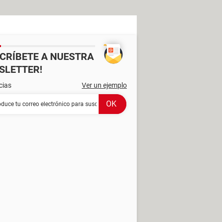
SCRÍBETE A NUESTRA
SLETTER!
cias
Ver un ejemplo