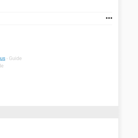
sus
- Guide
de