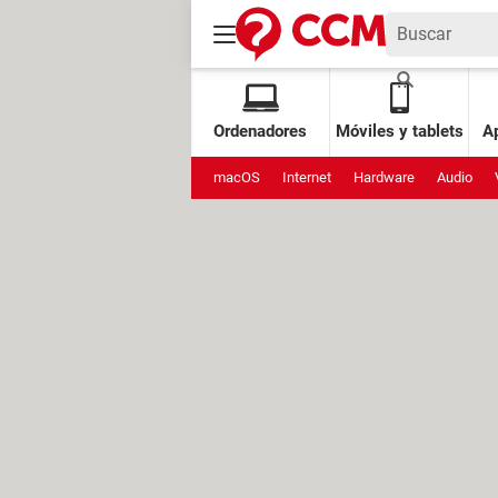
Ordenadores
Móviles y tablets
Ap
macOS
Internet
Hardware
Audio