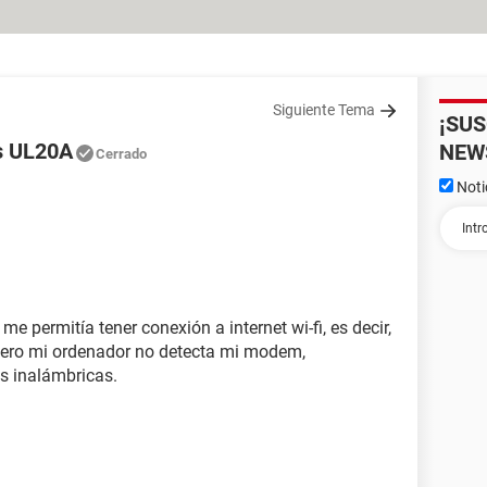
Siguiente Tema
¡SU
us UL20A
NEW
Cerrado
Noti
 me permitía tener conexión a internet wi-fi, es decir,
ero mi ordenador no detecta mi modem,
es inalámbricas.