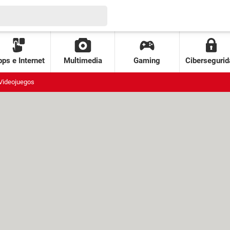
ps e Internet
Multimedia
Gaming
Cibersegurid
Videojuegos