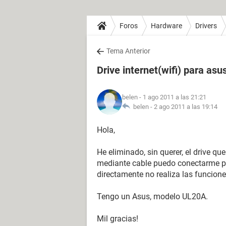
Foros
Hardware
Drivers
Tema Anterior
Drive internet(wifi) para as
belen
- 1 ago 2011 a las 21:21
belen -
2 ago 2011 a las 19:14
Hola,
He eliminado, sin querer, el drive que
mediante cable puedo conectarme p
directamente no realiza las funcion
Tengo un Asus, modelo UL20A.
Mil gracias!