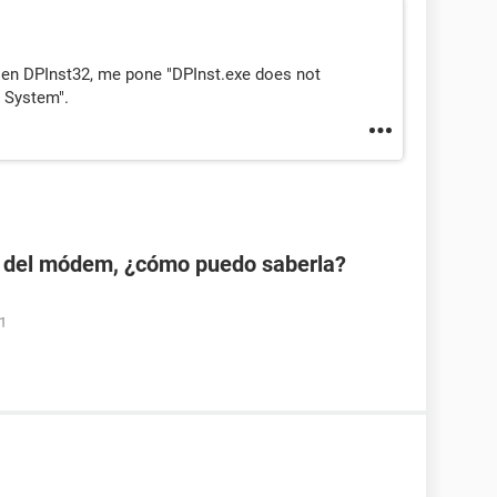
y en DPInst32, me pone "DPInst.exe does not
g System".
 del módem, ¿cómo puedo saberla?
01