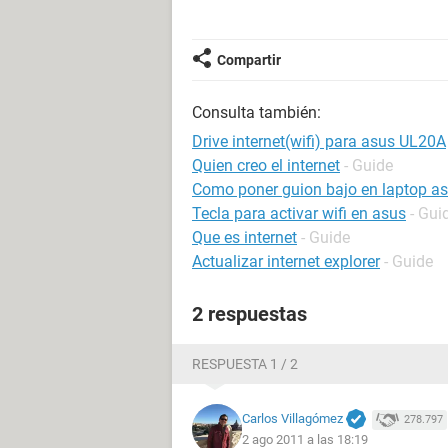
Compartir
Consulta también:
Drive internet(wifi) para asus UL20A
Quien creo el internet
- Guide
Como poner guion bajo en laptop a
Tecla para activar wifi en asus
- Gui
Que es internet
- Guide
Actualizar internet explorer
- Guide
2 respuestas
RESPUESTA 1 / 2
Carlos Villagómez
278.797
2 ago 2011 a las 18:19