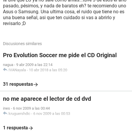
pasado, pésimos, y nada de baratos eh? te recomiendo uno
Asus o Samsung. Una ultima cosa, el ruido que tiene no es
una buena señal, asi que ten cuidado si vas a abrirlo y
revisarlo ;D
Discusiones similares
Pro Evolution Soccer me pide el CD Original
nagua
-
9 abr 2009 a las 22:14
IVANayala
-
10 abr 2018 a las 05:20
31 respuestas
no me aparece el lector de cd dvd
ines
-
6 nov 2009 a las 00:44
kruguershdic
-
6 nov 2009 a las 00:53
1 respuesta