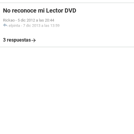
No reconoce mi Lector DVD
Rickao
-
5 dic 2012 a las 20:44
elpinta
-
7 dic 2013 a las 13:59
3 respuestas