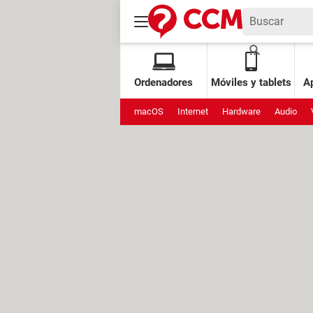
Ordenadores
Móviles y tablets
Ap
macOS
Internet
Hardware
Audio