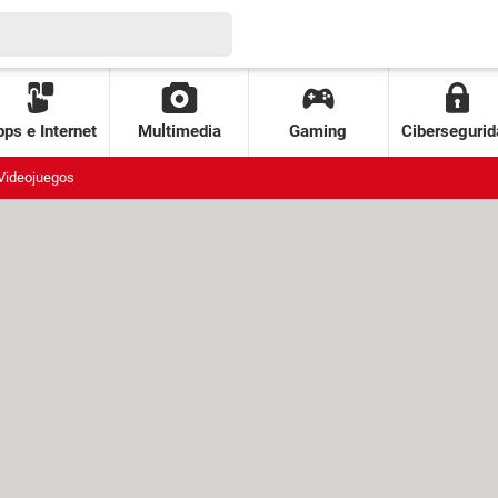
ps e Internet
Multimedia
Gaming
Cibersegurid
Videojuegos