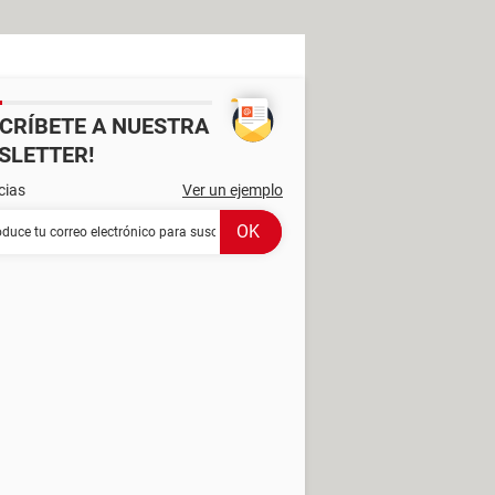
SCRÍBETE A NUESTRA
SLETTER!
cias
Ver un ejemplo