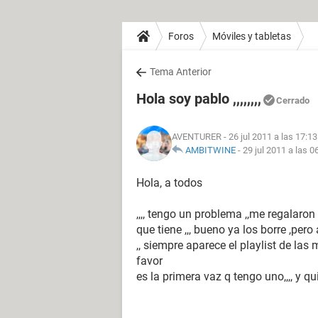
Foros
Móviles y tabletas
Tema Anterior
Hola soy pablo ,,,,,,,,
Cerrado
AVENTURER
- 26 jul 2011 a las 17:13
AMBITWINE
-
29 jul 2011 a las 0
Hola, a todos
,,,, tengo un problema ,,me regalaro
que tiene ,,, bueno ya los borre ,pe
,, siempre aparece el playlist de las 
favor
es la primera vaz q tengo uno,,,, y qui