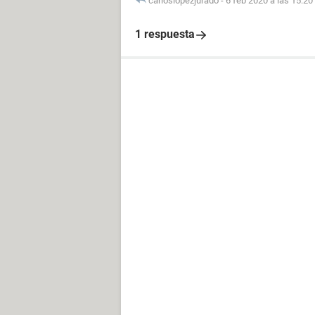
carloslopezjurado
-
6 feb 2020 a las 15:20
1 respuesta