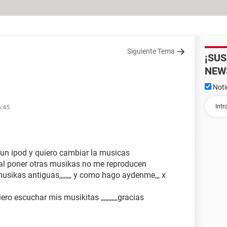
Siguiente Tema
¡SU
NEW
Noti
6:45
n un ipod y quiero cambiar la musicas
ro al poner otras musikas no me reproducen
musikas antiguas,,,,,,,, y como hago aydenme,,, x
ero escuchar mis musikitas ,,,,,,,,,,,gracias