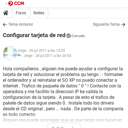
Foros
Redes
Tema Anterior
Siguiente Tema
Configurar tarjeta de red
Cerrado
Jorge
- 26 jul 2011 a las 13:25
Jorge -
28 jul 2011 a las 20:53
Hola compañeros , alguien me puede ayudar a configurar la
tarjeta de red y solucionar el problema qu tengo : - formatee
el ordenador y al reinstalar el SO XP no puedo conectar a
internet . Trafico de paquete de datos " 0 " ! Contacte con la
operadora y me facilito la direccion IP ke valida la
configuracion de la tarjeta . A pesar de esto el trafico de
pakete de datos sigue siendo 0 . Instale todo los drivers
desde el CD original , pero ... nada . De parte de la compania
es todo correcto .
Alguien me puede aconsejar que es que tengo que hacer en
este caso ? Como configurar la tarjeta de red de area local ?