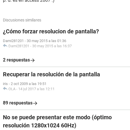
p. d. es en access 2007 :)
Discusiones similares
¿Cómo forzar resolucion de pantalla?
Dami281201
-
30 may 2015 a las 01:36
Dami281201
-
30 may 2015 a las 16:37
2 respuestas
Recuperar la resolución de la pantalla
iris
-
2 oct 2009 a las 19:51
OLA
-
14 jul 2017 a las 12:11
89 respuestas
No se puede presentar este modo (óptimo
resolución 1280x1024 60Hz)