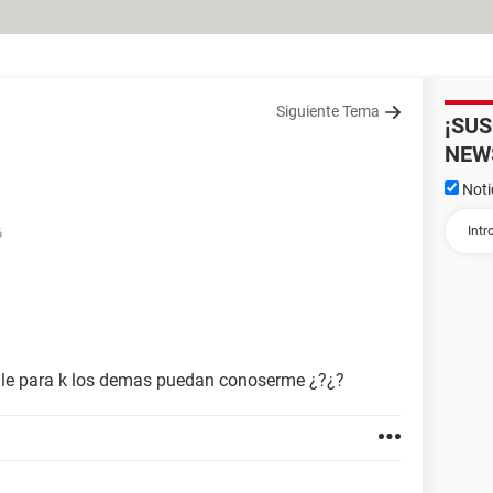
Siguiente Tema
¡SU
NEW
Noti
6
gle para k los demas puedan conoserme ¿?¿?