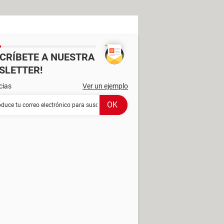
SCRÍBETE A NUESTRA
SLETTER!
cias
Ver un ejemplo