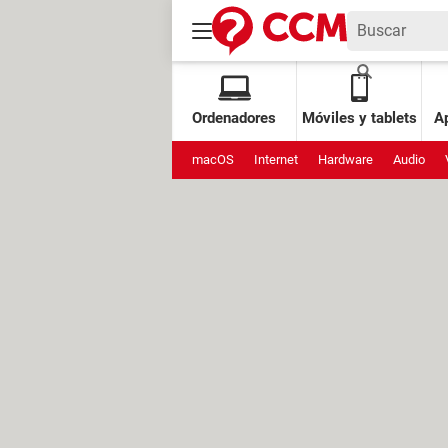
Ordenadores
Móviles y tablets
Ap
macOS
Internet
Hardware
Audio