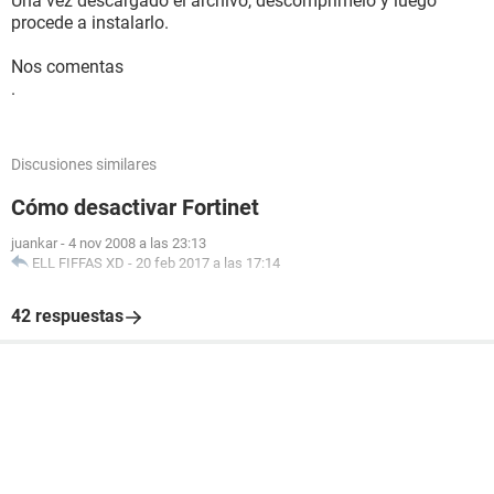
Una vez descargado el archivo, descomprímelo y luego
procede a instalarlo.
Nos comentas
.
Discusiones similares
Cómo desactivar Fortinet
juankar
-
4 nov 2008 a las 23:13
ELL FIFFAS XD
-
20 feb 2017 a las 17:14
42 respuestas