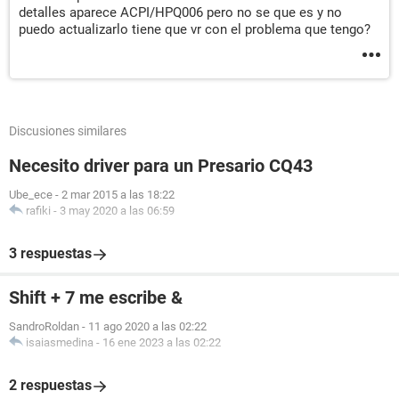
detalles aparece ACPI/HPQ006 pero no se que es y no
puedo actualizarlo tiene que vr con el problema que tengo?
Discusiones similares
Necesito driver para un Presario CQ43
Ube_ece
-
2 mar 2015 a las 18:22
rafiki
-
3 may 2020 a las 06:59
3 respuestas
Shift + 7 me escribe &
SandroRoldan
-
11 ago 2020 a las 02:22
isaiasmedina
-
16 ene 2023 a las 02:22
2 respuestas