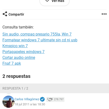
Ver más
juegos entonces trate de instalar los drivers de sonido pero
me aparece que no hay dispositivo para los drivers y ya no
se que hacer por que no tengo sonido me podrian ayudar.
Compartir
tengo una hp portatil compaq presario 755la con window 7
Consulta también:
espero que puedan ayudar gracias
Sin audio, compaq presario 755la, Win 7
ningun dispositivo audio instalado
Formatear windows 7 ultimate sin cd ni usb
Kmspico win 7
Portapapeles windows 7
Cortar audio online
Fnaf 7 apk
2 respuestas
RESPUESTA 1 / 2
Carlos Villagómez
278.797
18 jul 2011 a las 18:30