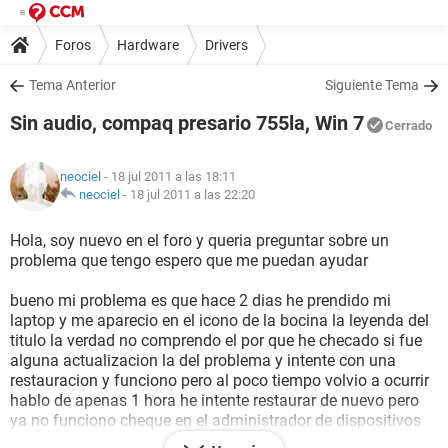
Foros
Hardware
Drivers
Tema Anterior
Siguiente Tema
Sin audio, compaq presario 755la, Win 7
Cerrado
neociel
- 18 jul 2011 a las 18:11
neociel
-
18 jul 2011 a las 22:20
Hola, soy nuevo en el foro y queria preguntar sobre un
problema que tengo espero que me puedan ayudar
bueno mi problema es que hace 2 dias he prendido mi
laptop y me aparecio en el icono de la bocina la leyenda del
titulo la verdad no comprendo el por que he checado si fue
alguna actualizacion la del problema y intente con una
restauracion y funciono pero al poco tiempo volvio a ocurrir
hablo de apenas 1 hora he intente restaurar de nuevo pero
ya no funciono cheque en el administrador de dispositivos
pero no me aparece la pestaña de dipositivos de audio