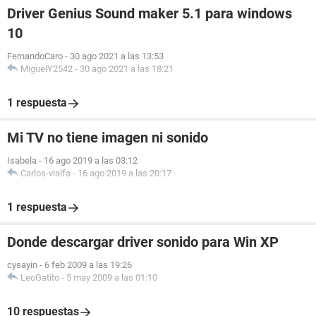
Driver Genius Sound maker 5.1 para windows
10
FernandoCaro
-
30 ago 2021 a las 13:53
MiguelY2542
-
30 ago 2021 a las 18:21
1 respuesta
Mi TV no tiene imagen ni sonido
Isabela
-
16 ago 2019 a las 03:12
Carlos-vialfa
-
16 ago 2019 a las 20:17
1 respuesta
Donde descargar driver sonido para Win XP
cysayin
-
6 feb 2009 a las 19:26
LeoGatito
-
5 may 2009 a las 01:10
10 respuestas