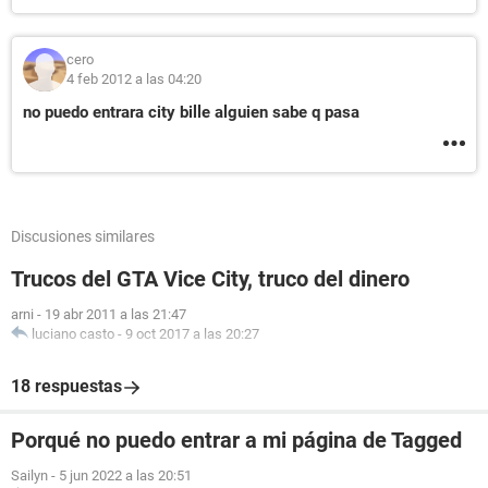
cero
4 feb 2012 a las 04:20
no puedo entrara city bille alguien sabe q pasa
Discusiones similares
Trucos del GTA Vice City, truco del dinero
arni
-
19 abr 2011 a las 21:47
luciano casto
-
9 oct 2017 a las 20:27
18 respuestas
Porqué no puedo entrar a mi página de Tagged
Sailyn
-
5 jun 2022 a las 20:51