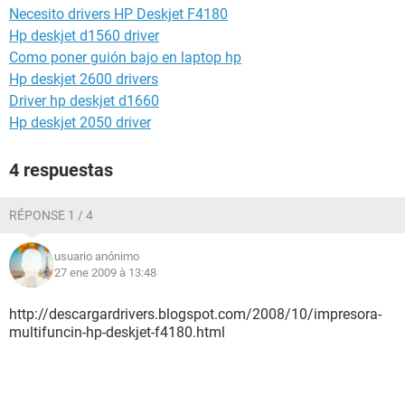
Necesito drivers HP Deskjet F4180
Hp deskjet d1560 driver
Como poner guión bajo en laptop hp
Hp deskjet 2600 drivers
Driver hp deskjet d1660
Hp deskjet 2050 driver
4 respuestas
RÉPONSE 1 / 4
usuario anónimo
27 ene 2009 à 13:48
http://descargardrivers.blogspot.com/2008/10/impresora-
multifuncin-hp-deskjet-f4180.html