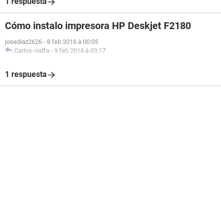
1 respuesta
Cómo instalo impresora HP Deskjet F2180
josediaz2626
-
8 feb 2016 à 00:05
Carlos-vialfa
-
9 feb 2016 à 03:17
1 respuesta