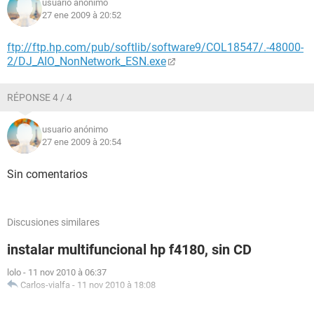
usuario anónimo
27 ene 2009 à 20:52
ftp://ftp.hp.com/pub/softlib/software9/COL18547/.-48000-
2/DJ_AIO_NonNetwork_ESN.exe
RÉPONSE 4 / 4
usuario anónimo
27 ene 2009 à 20:54
Sin comentarios
Discusiones similares
instalar multifuncional hp f4180, sin CD
lolo
-
11 nov 2010 à 06:37
Carlos-vialfa
-
11 nov 2010 à 18:08