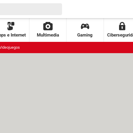
ps e Internet
Multimedia
Gaming
Cibersegurid
Videojuegos