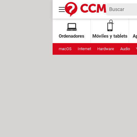
Ordenadores
Móviles y tablets
Ap
macOS
Internet
Hardware
Audio