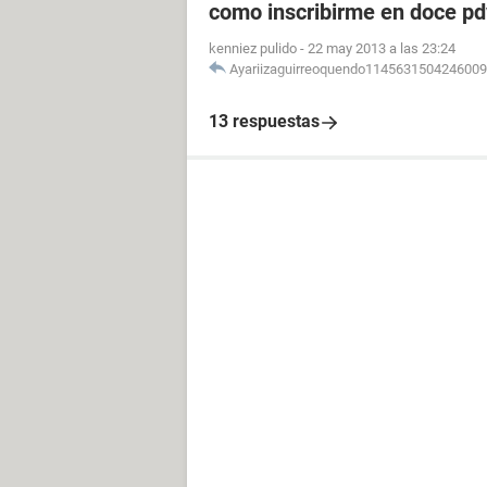
como inscribirme en doce pdv
kenniez pulido
-
22 may 2013 a las 23:24
Ayariizaguirreoquendo114563150424600
13 respuestas