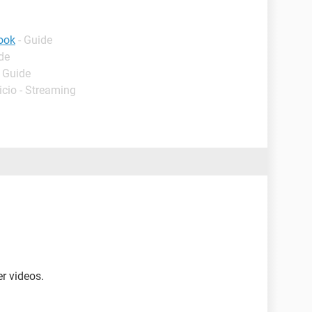
ook
- Guide
de
- Guide
nicio - Streaming
r videos.