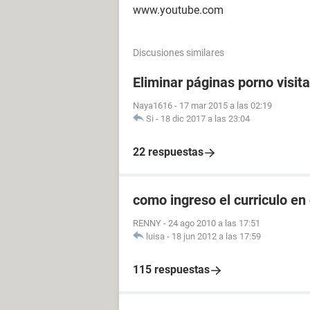
www.youtube.com
Discusiones similares
Eliminar páginas porno visit
Naya1616
-
17 mar 2015 a las 02:19
Si
-
18 dic 2017 a las 23:04
22 respuestas
como ingreso el curriculo en
RENNY
-
24 ago 2010 a las 17:51
luisa
-
18 jun 2012 a las 17:59
115 respuestas