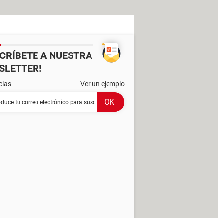
SCRÍBETE A NUESTRA
SLETTER!
cias
Ver un ejemplo