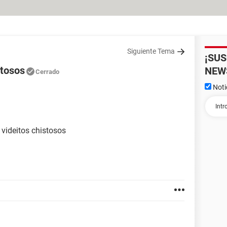
Siguiente Tema
¡SU
stosos
NEW
Cerrado
Noti
videitos chistosos