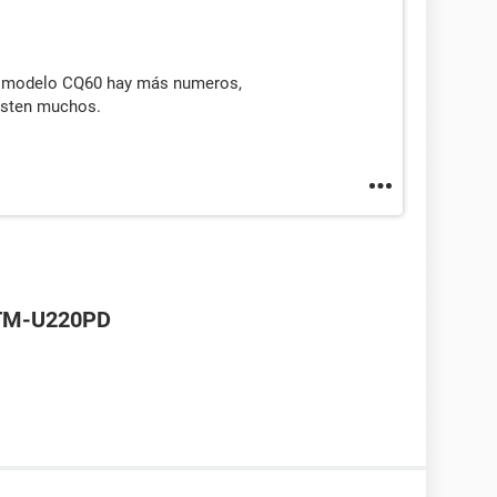
del modelo CQ60 hay más numeros,
isten muchos.
 TM-U220PD