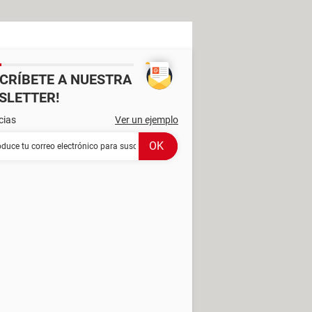
SCRÍBETE A NUESTRA
SLETTER!
cias
Ver un ejemplo