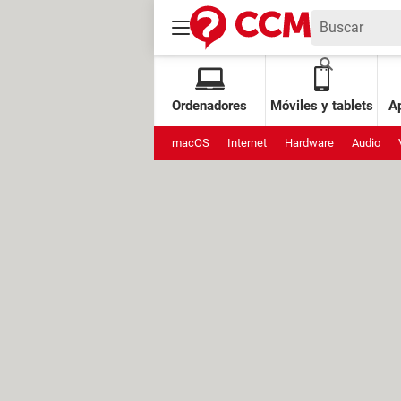
Ordenadores
Móviles y tablets
Ap
macOS
Internet
Hardware
Audio