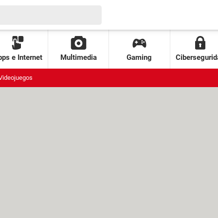
ps e Internet
Multimedia
Gaming
Cibersegurid
Videojuegos