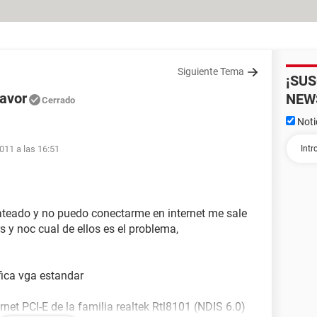
Siguiente Tema
¡SU
favor
NEW
Cerrado
Noti
011 a las 16:51
ateado y no puedo conectarme en internet me sale
s y noc cual de ellos es el problema,
afica vga estandar
rnet PCI-E de la familia realtek Rtl8101 (NDIS 6.0)