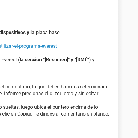
 en ACPI x86 (Mobile)
ws Vista Home Basic
 dispositivos y la placa base
.
[ TRIAL VERSION ]
ilizar-el-programa-everest
1 (genvinm)
 Everest (
la sección "[Resumen]" y "[DMI]"
) y
 VERSION ]
 el comentario, lo que debes hacer es seleccionar el
l informe presionas clic izquierdo y sin soltar
Pentium T3400, 2166 MHz (13 x 167)
612
o sueltas, luego ubica el puntero encima de lo
iga GL40
 clic en Copiar. Te diriges al comentario en blanco,
ON ]
R2 SDRAM (6-6-6-18 @ 400 MHz) (5-5-5-15 @ 333