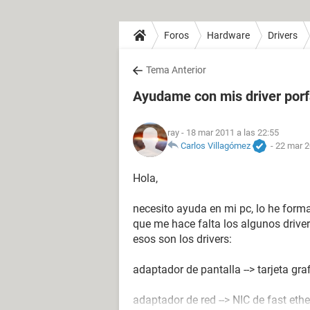
Foros
Hardware
Drivers
Tema Anterior
Ayudame con mis driver por
ray
- 18 mar 2011 a las 22:55
Carlos Villagómez
-
22 mar 2
Hola,
necesito ayuda en mi pc, lo he form
que me hace falta los algunos driver
esos son los drivers:
adaptador de pantalla --> tarjeta gr
adaptador de red --> NIC de fast ethe