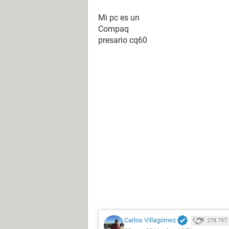
Mi pc es un
Compaq
presario cq60
Carlos Villagómez
278.797