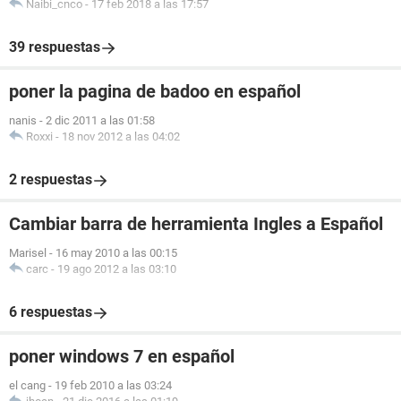
Naibi_cnco
-
17 feb 2018 a las 17:57
39 respuestas
poner la pagina de badoo en español
nanis
-
2 dic 2011 a las 01:58
Roxxi
-
18 nov 2012 a las 04:02
2 respuestas
Cambiar barra de herramienta Ingles a Español
Marisel
-
16 may 2010 a las 00:15
carc
-
19 ago 2012 a las 03:10
6 respuestas
poner windows 7 en español
el cang
-
19 feb 2010 a las 03:24