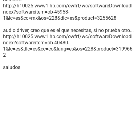
http://h10025.www1.hp.com/ewfrf/wc/softwareDownloadI
ndex?softwareitem=ob-45958-
1&lc=es&cc=mx&os=228&dlc=es&product=3255628
audio driver, creo que es el que necesitas, si no prueba otro...
http://h10025.www1.hp.com/ewfrf/wc/softwareDownloadI
ndex?softwareitem=ob-40480-
1&lc=es&dlc=es&cc=co&lang=es&os=228&product=319966
2
saludos