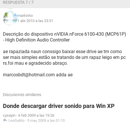
RESPUESTA 7 / 7
markinho
1 abr 2010 a las 23:31
Descrição do dispositivo nVIDIA nForce 6100-430 (MCP61P)
- High Definition Audio Controller
ae rapaziada naun conssigo baixar esse drive ae tm como
ser mais simples estão se tratando de um rapaz leigo em pc
rs.foi mau e agradecido abraço.
marcosbdt@hotmail.com adda ae
Discusiones similares
Donde descargar driver sonido para Win XP
cysayin
-
6 feb 2009 a las 19:26
LeoGatito
-
5 may 2009 a las 01:10