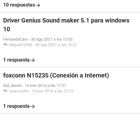
10 respuestas
Driver Genius Sound maker 5.1 para windows
10
FernandoCaro
-
30 ago 2021 a las 13:53
MiguelY2542
-
30 ago 2021 a las 18:21
1 respuesta
foxconn N15235 (Conexión a Internet)
ldzl_daniel
-
14 ene 2016 a las 17:31
Joacocello
-
14 ene 2016 a las 22:12
1 respuesta