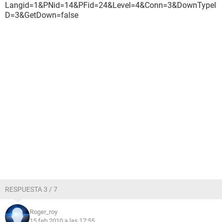
Langid=1&PNid=14&PFid=24&Level=4&Conn=3&DownTypeI
D=3&GetDown=false
RESPUESTA 3 / 7
Roger_roy
15 feb 2010 a las 17:55