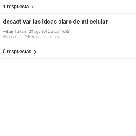
1 respuesta
desactivar las ideas claro de mi celular
wiliam farfan
-
28 ago 2012 a las 15:52
xxxx
-
22 feb 2017 a las 17:29
8 respuestas