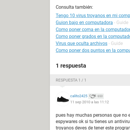
Consulta también:
Tengo 10 virus troyanos en mi com
Guion bajo en computadora
- Guide
Como poner coma en la computado
Como poner grados en la computad
Virus que oculta archivos
- Guide
Como poner dos puntos en la comp
1 respuesta
RESPUESTA 1 / 1
calito2425
650
11 sep 2010 a las 11:12
pues hay muchas personas que no ent
espywares ok si tu tienes un antiviru
troyanos deves de tener este program