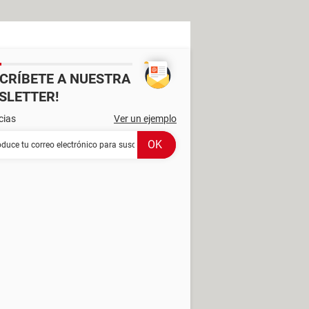
SCRÍBETE A NUESTRA
SLETTER!
cias
Ver un ejemplo