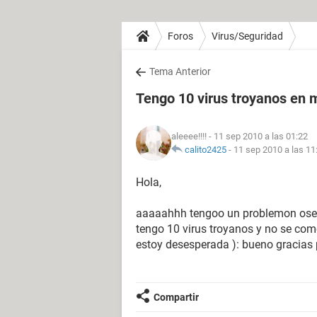
Foros
Virus/Seguridad
Tema Anterior
Tengo 10 virus troyanos en
aleeee!!!!
- 11 sep 2010 a las 01:22
calito2425
-
11 sep 2010 a las 11
Hola,
aaaaahhh tengoo un problemon osea
tengo 10 virus troyanos y no se co
estoy desesperada ): bueno gracias 
Compartir