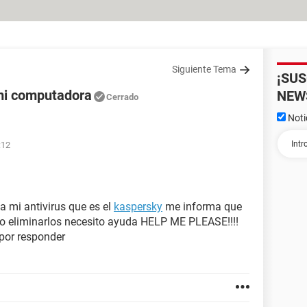
Siguiente Tema
¡SU
 mi computadora
NEW
Cerrado
Noti
:12
 mi antivirus que es el
kaspersky
me informa que
mo eliminarlos necesito ayuda HELP ME PLEASE!!!!
por responder