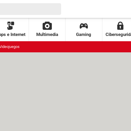
ps e Internet
Multimedia
Gaming
Cibersegurid
Videojuegos