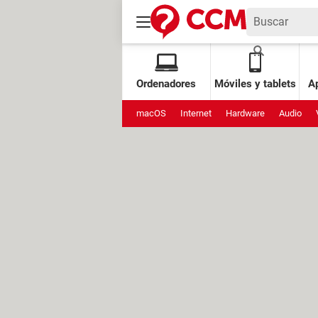
Ordenadores
Móviles y tablets
Ap
macOS
Internet
Hardware
Audio