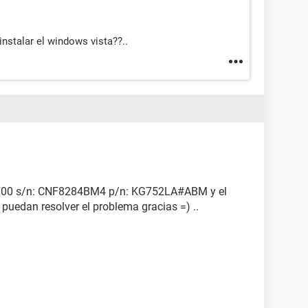
nstalar el windows vista??..
F700 s/n: CNF8284BM4 p/n: KG752LA#ABM y el
puedan resolver el problema gracias =) ..