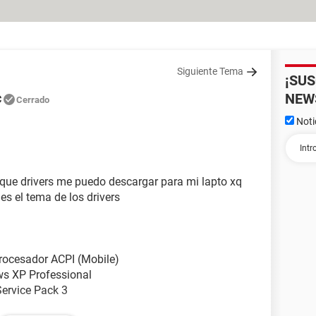
Siguiente Tema
¡SU
c
NEW
Cerrado
Noti
a que drivers me puedo descargar para mi lapto xq
s el tema de los drivers
rocesador ACPI (Mobile)
ws XP Professional
Service Pack 3