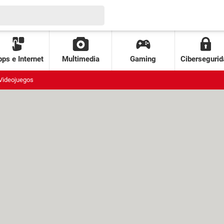
ps e Internet
Multimedia
Gaming
Cibersegurid
Videojuegos