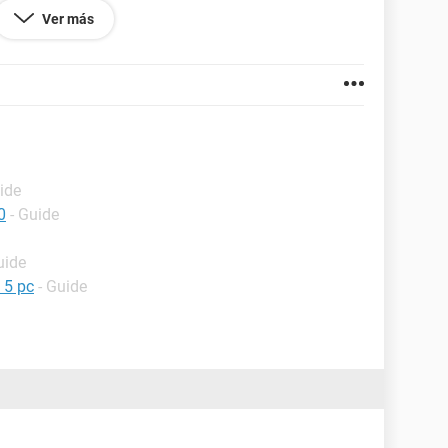
Ver más
IL
 que tipo de drivers descargar digamen pliisss..
ide
0
- Guide
uide
 5 pc
- Guide