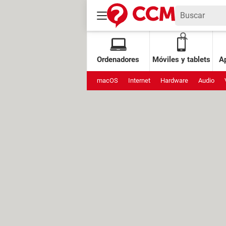
Ordenadores
Móviles y tablets
Ap
macOS
Internet
Hardware
Audio