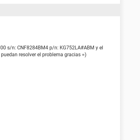
F700 s/n: CNF8284BM4 p/n: KG752LA#ABM y el
puedan resolver el problema gracias =)