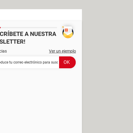
SCRÍBETE A NUESTRA
SLETTER!
cias
Ver un ejemplo