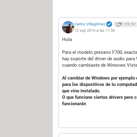
Carlos Villagómez
278.797
12 sep 2010 a las 17:56
Hola
Para el modelo presario F700, exac
hay soporte del driver de audio par
cuando cambiaste de Winsows Vista
Al cambiar de Windows por ejemplo de
para los dispositivos de tu computa
que vino instalado.
O que funcione ciertos drivers pero c
funcionarán
.