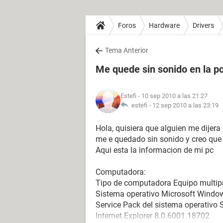
Foros
Hardware
Drivers
Tema Anterior
Me quede sin sonido en la p
Estefi
- 10 sep 2010 a las 21:27
estefi -
12 sep 2010 a las 23:19
Hola, quisiera que alguien me dijer
me e quedado sin sonido y creo que e
Aqui esta la informacion de mi pc
Computadora:
Tipo de computadora Equipo multip
Sistema operativo Microsoft Windo
Service Pack del sistema operativo 
Internet Explorer 8.0.6001.18702