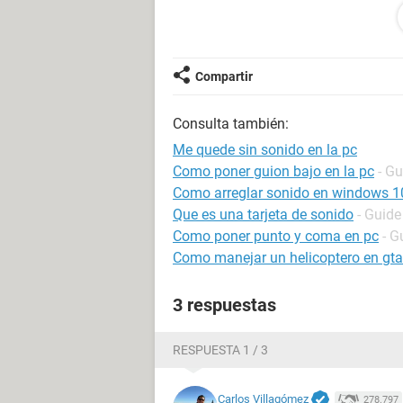
DirectX 4.09.00.0904 (DirectX 9.0c)
Nombre de la computadora PORTAT
si se necesita algo mas para decirme
GRACIAS
Compartir
Consulta también:
Me quede sin sonido en la pc
Como poner guion bajo en la pc
- Gu
Como arreglar sonido en windows 1
Que es una tarjeta de sonido
- Guide
Como poner punto y coma en pc
- G
Como manejar un helicoptero en gta
3 respuestas
RESPUESTA 1 / 3
Carlos Villagómez
278.797