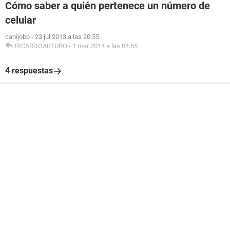
Cómo saber a quién pertenece un número de
celular
canijobb
-
23 jul 2013 a las 20:55
RICARDOARTURO
-
1 mar 2014 a las 04:55
4 respuestas