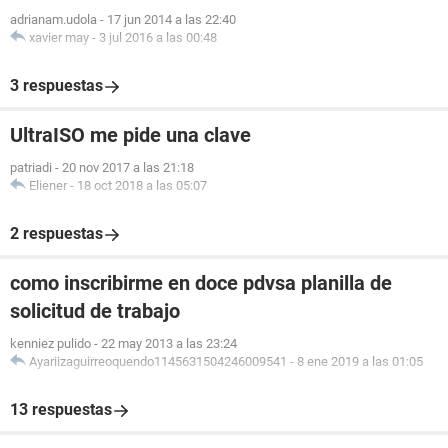
adrianam.udola
-
17 jun 2014 a las 22:40
xavier may
-
3 jul 2016 a las 00:48
3 respuestas
UltraISO me pide una clave
patriadi
-
20 nov 2017 a las 21:18
Eliener
-
18 oct 2018 a las 05:07
2 respuestas
como inscribirme en doce pdvsa planilla de
solicitud de trabajo
kenniez pulido
-
22 may 2013 a las 23:24
Ayariizaguirreoquendo1145631504246009541
-
8 ene 2019 a las 01:05
13 respuestas