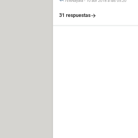
IVANayala
-
10 abr 2018 a las 05:20
31 respuestas