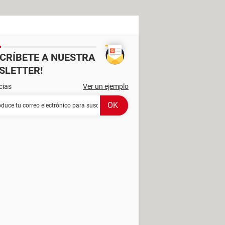
SCRÍBETE A NUESTRA
SLETTER!
cias
Ver un ejemplo