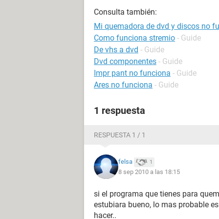
Consulta también:
Mi quemadora de dvd y discos no f
Como funciona stremio
- Guide
De vhs a dvd
- Guide
Dvd componentes
- Guide
Impr pant no funciona
- Guide
Ares no funciona
- Guide
1 respuesta
RESPUESTA 1 / 1
felsa
1
8 sep 2010 a las 18:15
si el programa que tienes para quema
estubiara bueno, lo mas probable es
hacer..