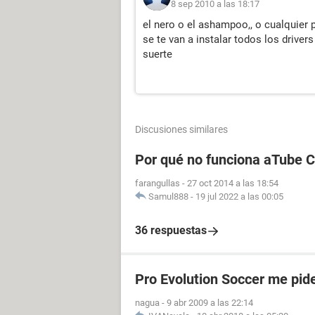
8 sep 2010 a las 18:17
el nero o el ashampoo,, o cualquier 
se te van a instalar todos los drivers 
suerte
Discusiones similares
Por qué no funciona aTube 
farangullas
-
27 oct 2014 a las 18:54
Samul888
-
19 jul 2022 a las 00:05
36 respuestas
Pro Evolution Soccer me pide
nagua
-
9 abr 2009 a las 22:14