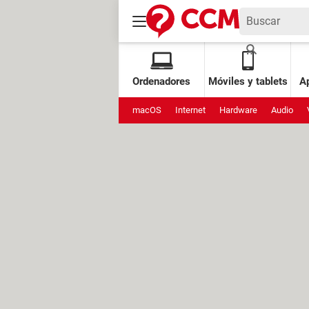
Ordenadores
Móviles y tablets
Ap
macOS
Internet
Hardware
Audio