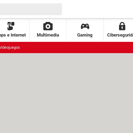
ps e Internet
Multimedia
Gaming
Cibersegurid
Videojuegos