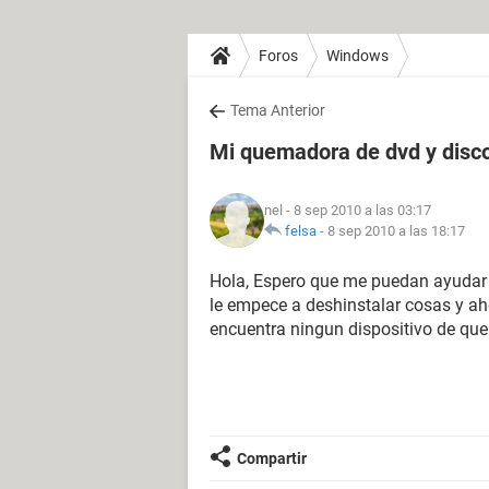
Foros
Windows
Tema Anterior
Mi quemadora de dvd y disco
nel
- 8 sep 2010 a las 03:17
felsa
-
8 sep 2010 a las 18:17
Hola, Espero que me puedan ayudar 
le empece a deshinstalar cosas y a
encuentra ningun dispositivo de qu
Compartir