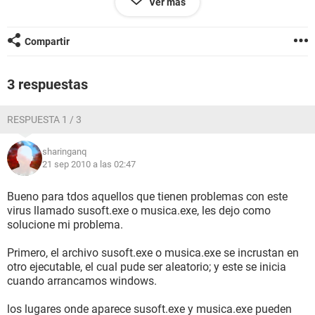
Ver más
instalacion me dice que desactive el antivirus y reinicie la
instalacion, pero el problema esque no tengo un antivirus! ya
habia formateado mi maquina y nunca me habia salido eso
Compartir
asi que es obra de ese maldito virus, no se que hacer, no
puedo trabajar bien porque no me deja abrir algunos
programas y me puso del asco el internet, simplemete
3 respuestas
estropeo esta maquina nueva qe acababa de comprar hace
como 3 semanas, espero que me puedan ayudar, ya una vez
RESPUESTA 1 / 3
me han solucionado un problema en esta pagina, no me
fallen esta vez, porfavor! mi maquina tiene windows xp sp2
saludos y muchas gracias!
sharinganq
21 sep 2010 a las 02:47
Bueno para tdos aquellos que tienen problemas con este
virus llamado susoft.exe o musica.exe, les dejo como
solucione mi problema.
Primero, el archivo susoft.exe o musica.exe se incrustan en
otro ejecutable, el cual pude ser aleatorio; y este se inicia
cuando arrancamos windows.
los lugares onde aparece susoft.exe y musica.exe pueden