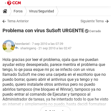
Foros
Virus/Seguridad
Tema Anterior
Siguiente Tema
Problema con virus SuSoft URGENTE
Cerrado
heerdaniel
- 7 sep 2010 a las 07:39
sharinganq -
21 sep 2010 a las 02:47
Hola gracias por leer el problema, ojala que me puedan
ayudar estoy desesperado, parece mentira el problema que
tengo, lo qe pasa esque mi pc se infecto con un virus
llamado SuSoft me creo una carpeta en el escritorio que no
puedo borrar, quiero abrir el antivirus que ya tengo y no
puedo, quiero instalarle otros antivirus pero no puedo
abrirlos tampoco (me bloqueo el Winrar), tampoco ya no
puedo entrar al comando de Ejecutar y tampoco al
Administrador de tareas, ya he intentado todo lo que he visto
en internet y simplemente no puedo, hasta decidi formatear
el disco duro, pero cuando apenas va a comenzar la