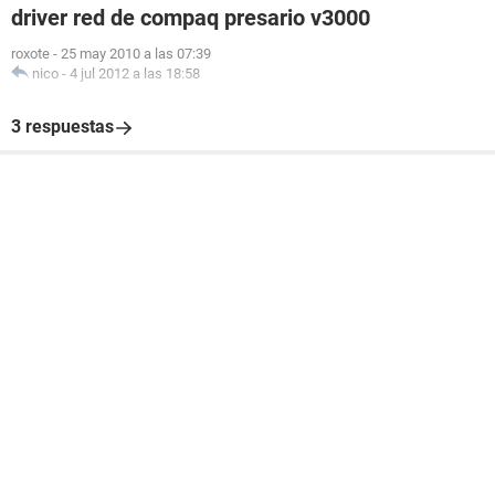
driver red de compaq presario v3000
roxote
-
25 may 2010 a las 07:39
nico
-
4 jul 2012 a las 18:58
3 respuestas