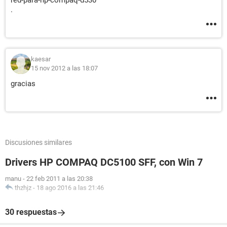
red-para-hp-compaq-d530
DMI Identificador del chasis [ TRIAL VERSION ]
.
DMI Tipo de chasis Low Profile Desktop
kaesar
15 nov 2012 a las 18:07
Espero que esto sirva y puedan ayudarme. Un saludo.
gracias
Discusiones similares
Drivers HP COMPAQ DC5100 SFF, con Win 7
manu
-
22 feb 2011 a las 20:38
thzhjz
-
18 ago 2016 a las 21:46
30 respuestas