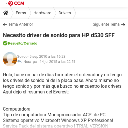
Foros
Hardware
Drivers
Tema Anterior
Siguiente Tema
Necesito driver de sonido para HP d530 SFF
Resuelto
/Cerrado
Solrot
- 5 sep 2010 a las 16:23
Nora_pc -
14 jul 2015 a las 22:51
Hola, hace un par de días formatee el ordenador y no tengo
los drivers de sonido ni de la placa base. Ahora mismo no
tengo sonido y por más que busco no encuentro los drivers.
Aquí dejo el resumen del Everest:
Computadora
Tipo de computadora Monoprocesador ACPI de PC
Sistema operativo Microsoft Windows XP Professional
Service Pack del sistema operativo [ TRIAL VERSION ]