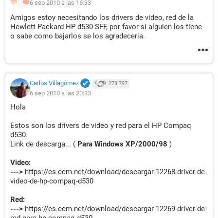
6 sep 2010 a las 16:33
Controlador USB1 Intel 82801EB ICH5 - USB Controller [A-
2/A-3]
Amigos estoy necesitando los drivers de video, red de la
Controlador USB2 Intel 82801EB ICH5 - Enhanced USB2
Hewlett Packard HP d530 SFF, por favor si alguien los tiene
Controller [A-2/A-3]
o sabe como bajarlos se los agradeceria.
Dispositivo USB Dispositivo de interfaz humana USB
Dispositivo USB Hercules Wireless N Mini USB Key
DMI
DMI Fabricante del BIOS Hewlett-Packard
Carlos Villagómez
278.797
DMI Versión del BIOS 786B2 v1.11
6 sep 2010 a las 20:33
DMI Fabricante del sistema Hewlett-Packard
Hola
DMI Nombre del sistema HP d530 SFF(DG782A)
DMI Versión del sistema
Estos son los drivers de video y red para el HP Compaq
DMI Número de serie del sistema [ TRIAL VERSION ]
d530.
DMI UUID del sistema [ TRIAL VERSION ]
Link de descarga... (
Para Windows XP/2000/98
)
DMI Fabricante del motherboard Hewlett-Packard
DMI Nombre del motherboard 085Ch
Video:
DMI Versión del motherboard
--->
https://es.ccm.net/download/descargar-12268-driver-de-
DMI Número de serie del motherboard [ TRIAL VERSION ]
video-de-hp-compaq-d530
DMI Fabricante del chasis Hewlett-Packard
DMI Versión del chasis
Red:
DMI Número de serie del chasis [ TRIAL VERSION ]
--->
https://es.ccm.net/download/descargar-12269-driver-de-