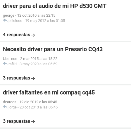
driver para el audio de mi HP d530 CMT
george
-
12 oct 2010 a las 22:15
pilloloco
-
19 may 2012 a las 01:05
4 respuestas
Necesito driver para un Presario CQ43
Ube_ece
-
2 mar 2015 a las 18:22
rafiki
-
3 may 2020 a las 06:59
3 respuestas
driver faltantes en mi compaq cq45
dearcos
-
12 dic 2012 a las 05:45
jorge
-
20 oct 2013 a las 06:45
3 respuestas