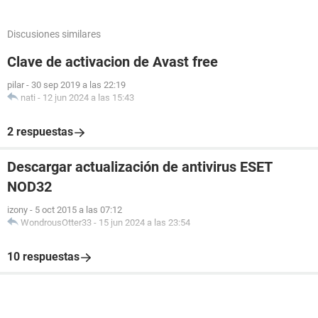
Discusiones similares
Clave de activacion de Avast free
pilar
-
30 sep 2019 a las 22:19
nati
-
12 jun 2024 a las 15:43
2 respuestas
Descargar actualización de antivirus ESET
NOD32
izony
-
5 oct 2015 a las 07:12
WondrousOtter33
-
15 jun 2024 a las 23:54
10 respuestas