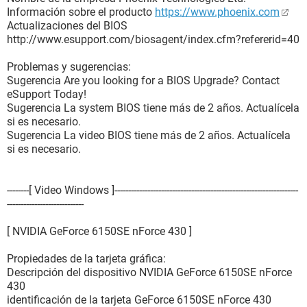
Información sobre el producto
https://www.phoenix.com
[ Conectores de puertos / SECONDARY IDE ]
Actualizaciones del BIOS
http://www.esupport.com/biosagent/index.cfm?refererid=40
Propiedades del conector del puerto:
Diseño del conector interno SECONDARY IDE
Problemas y sugerencias:
Tipo de conector interno On-Board IDE
Sugerencia Are you looking for a BIOS Upgrade? Contact
Tipo de conector externo Ninguno
eSupport Today!
Sugerencia La system BIOS tiene más de 2 años. Actualícela
[ Conectores de puertos / FDD ]
si es necesario.
Sugerencia La video BIOS tiene más de 2 años. Actualícela
Propiedades del conector del puerto:
si es necesario.
Tipo de puerto 8251 FIFO Compatible
Diseño del conector interno FDD
Tipo de conector interno On-Board Floppy
--------[ Video Windows ]-------------------------------------------------------------------
Tipo de conector externo Ninguno
----------------------------
[ Conectores de puertos / COM1 ]
[ NVIDIA GeForce 6150SE nForce 430 ]
Propiedades del conector del puerto:
Propiedades de la tarjeta gráfica:
Tipo de puerto Serial Port 16450 Compatible
Descripción del dispositivo NVIDIA GeForce 6150SE nForce
Diseño del conector interno COM1
430
Tipo de conector interno 9 Pin Dual Inline (pin 10 cut)
identificación de la tarjeta GeForce 6150SE nForce 430