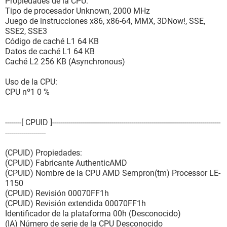
Tipos de memoria soportadas SPM, DIMM
Propiedades de la CPU:
Voltajes de memoria soportados 2.9V
Tipo de procesador Unknown, 2000 MHz
Tamaño máximo de los módulos de memoria 4096 MB
Juego de instrucciones x86, x86-64, MMX, 3DNow!, SSE,
Slots de memoria 2
SSE2, SSE3
Código de caché L1 64 KB
[ Procesadores / AMD Sempron(tm) Processor LE-1150 ]
Datos de caché L1 64 KB
Caché L2 256 KB (Asynchronous)
Propiedades del procesador:
Fabricante AMD
Uso de la CPU:
Versión AMD Sempron(tm) Processor LE-1150
CPU nº1 0 %
Reloj externo 201 MHz
Velocidad de reloj máxima 3000 MHz
Velocidad de reloj actual 2000 MHz
--------[ CPUID ]-----------------------------------------------------------------------------------
Tipo Central Processor
--------------------
Voltaje 1.3 V
Estado Activado
(CPUID) Propiedades:
Identificación del socket Socket AM2
(CPUID) Fabricante AuthenticAMD
(CPUID) Nombre de la CPU AMD Sempron(tm) Processor LE-
[ Cachés / Internal Cache ]
1150
(CPUID) Revisión 00070FF1h
Propiedades del caché:
(CPUID) Revisión extendida 00070FF1h
Tipo Interna
Identificador de la plataforma 00h (Desconocido)
Estado Activado
(IA) Número de serie de la CPU Desconocido