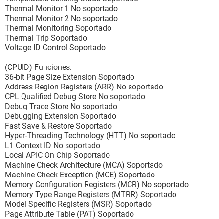
Propiedades del módulo de memoria:
Thermal Monitor 1 No soportado
Identificación del socket A4
Thermal Monitor 2 No soportado
Tipo EDO
Thermal Monitoring Soportado
Velocidad 70 ns
Thermal Trip Soportado
Tamaño instalado 1024 MB
Voltage ID Control Soportado
Tamaño activado 1024 MB
(CPUID) Funciones:
[ Módulos de memoria / A6 ]
36-bit Page Size Extension Soportado
Address Region Registers (ARR) No soportado
Propiedades del módulo de memoria:
CPL Qualified Debug Store No soportado
Identificación del socket A6
Debug Trace Store No soportado
Tipo EDO
Debugging Extension Soportado
Velocidad 70 ns
Fast Save & Restore Soportado
Tamaño instalado No instalado
Hyper-Threading Technology (HTT) No soportado
Tamaño activado No instalado
L1 Context ID No soportado
Local APIC On Chip Soportado
[ Periféricos de memoria / A4 ]
Machine Check Architecture (MCA) Soportado
Machine Check Exception (MCE) Soportado
Propiedades del dispositivo de memoria:
Memory Configuration Registers (MCR) No soportado
Forma DIMM
Memory Type Range Registers (MTRR) Soportado
Tamaño 1024 MB
Model Specific Registers (MSR) Soportado
Tamaño total 64 bits
Page Attribute Table (PAT) Soportado