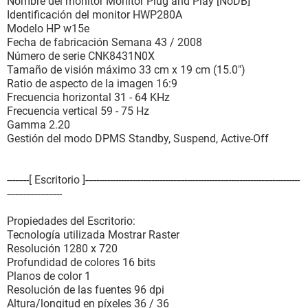
Diseño del conector interno Teclado
Nombre del monitor Monitor Plug and Play [NoDB]
Tipo de conector interno PS/2
Identificación del monitor HWP280A
Tipo de conector externo PS/2
Modelo HP w15e
Fecha de fabricación Semana 43 / 2008
[ Conectores de puertos / PS/2 Mouse ]
Número de serie CNK8431N0X
Tamaño de visión máximo 33 cm x 19 cm (15.0")
Propiedades del conector del puerto:
Ratio de aspecto de la imagen 16:9
Tipo de puerto Mouse Port
Frecuencia horizontal 31 - 64 KHz
Diseño del conector interno PS/2 Mouse
Frecuencia vertical 59 - 75 Hz
Tipo de conector interno PS/2
Gamma 2.20
Tipo de conector externo PS/2
Gestión del modo DPMS Standby, Suspend, Active-Off
[ Conectores de puertos / USB0 ]
--------[ Escritorio ]------------------------------------------------------------------------------
Propiedades del conector del puerto:
--------------------
Tipo de puerto USB
Tipo de conector interno Ninguno
Propiedades del Escritorio:
Diseño del conector externo USB0
Tecnología utilizada Mostrar Raster
Resolución 1280 x 720
[ Conectores de puertos / VIDEO ]
Profundidad de colores 16 bits
Planos de color 1
Propiedades del conector del puerto:
Resolución de las fuentes 96 dpi
Tipo de puerto Video Port
Altura/longitud en píxeles 36 / 36