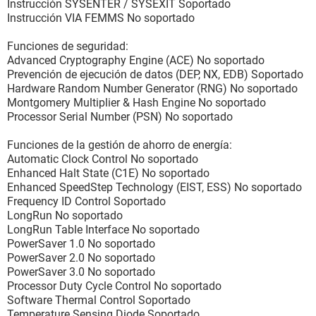
Tipo Interna
Instrucción SYSENTER / SYSEXIT Soportado
Estado Activado
Instrucción VIA FEMMS No soportado
Modo de operación Write-Back
Tamaño máximo 256 KB
Funciones de seguridad:
Tamaño instalado 256 KB
Advanced Cryptography Engine (ACE) No soportado
Tipo de SRAM soportada Synchronous
Prevención de ejecución de datos (DEP, NX, EDB) Soportado
Tipo de SRAM actual Synchronous
Hardware Random Number Generator (RNG) No soportado
Identificación del socket Caché externa
Montgomery Multiplier & Hash Engine No soportado
Processor Serial Number (PSN) No soportado
[ Cachés / External Cache ]
Funciones de la gestión de ahorro de energía:
Propiedades del caché:
Automatic Clock Control No soportado
Tipo Interna
Enhanced Halt State (C1E) No soportado
Estado Activado
Enhanced SpeedStep Technology (EIST, ESS) No soportado
Modo de operación Write-Back
Frequency ID Control Soportado
Tamaño máximo 256 KB
LongRun No soportado
Tamaño instalado 256 KB
LongRun Table Interface No soportado
Tipo de SRAM soportada Synchronous
PowerSaver 1.0 No soportado
Tipo de SRAM actual Synchronous
PowerSaver 2.0 No soportado
Identificación del socket Caché externa
PowerSaver 3.0 No soportado
Processor Duty Cycle Control No soportado
[ Módulos de memoria / A4 ]
Software Thermal Control Soportado
Temperature Sensing Diode Soportado