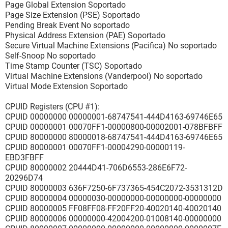
Ancho de datos 64 bits
Page Global Extension Soportado
Emplazamiento del dispositivo A4
Page Size Extension (PSE) Soportado
Número del Banco Bank0/1
Pending Break Event No soportado
Fabricante Ninguno
Physical Address Extension (PAE) Soportado
Número de serie Ninguno
Secure Virtual Machine Extensions (Pacifica) No soportado
Etiqueta Ninguno
Self-Snoop No soportado
Número del tipo de componentes Ninguno
Time Stamp Counter (TSC) Soportado
Virtual Machine Extensions (Vanderpool) No soportado
[ Periféricos de memoria / A6 ]
Virtual Mode Extension Soportado
Propiedades del dispositivo de memoria:
CPUID Registers (CPU #1):
Forma DIMM
CPUID 00000000 00000001-68747541-444D4163-69746E65
Tamaño total 64 bits
CPUID 00000001 00070FF1-00000800-00002001-078BFBFF
Ancho de datos 64 bits
CPUID 80000000 80000018-68747541-444D4163-69746E65
Emplazamiento del dispositivo A6
CPUID 80000001 00070FF1-00004290-00000119-
Número del Banco Bank2/3
EBD3FBFF
Fabricante Ninguno
CPUID 80000002 20444D41-706D6553-286E6F72-
Número de serie Ninguno
20296D74
Etiqueta Ninguno
CPUID 80000003 636F7250-6F737365-454C2072-3531312D
Número del tipo de componentes Ninguno
CPUID 80000004 00000030-00000000-00000000-00000000
CPUID 80000005 FF08FF08-FF20FF20-40020140-40020140
[ Slots del sistema / PCI0 ]
CPUID 80000006 00000000-42004200-01008140-00000000