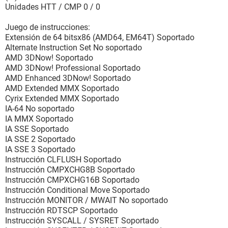
Modo de operación Write-Back
Unidades HTT / CMP 0 / 0
Tamaño máximo 128 KB
Tamaño instalado 128 KB
Juego de instrucciones:
Tipo de SRAM soportada Synchronous
Extensión de 64 bitsx86 (AMD64, EM64T) Soportado
Tipo de SRAM actual Synchronous
Alternate Instruction Set No soportado
Identificación del socket Caché interna
AMD 3DNow! Soportado
AMD 3DNow! Professional Soportado
[ Cachés / Internal Cache ]
AMD Enhanced 3DNow! Soportado
AMD Extended MMX Soportado
Propiedades del caché:
Cyrix Extended MMX Soportado
Tipo Interna
IA-64 No soportado
Estado Activado
IA MMX Soportado
Modo de operación Write-Back
IA SSE Soportado
Tamaño máximo 128 KB
IA SSE 2 Soportado
Tamaño instalado 128 KB
IA SSE 3 Soportado
Tipo de SRAM soportada Synchronous
Instrucción CLFLUSH Soportado
Tipo de SRAM actual Synchronous
Instrucción CMPXCHG8B Soportado
Identificación del socket Caché interna
Instrucción CMPXCHG16B Soportado
Instrucción Conditional Move Soportado
[ Cachés / External Cache ]
Instrucción MONITOR / MWAIT No soportado
Instrucción RDTSCP Soportado
Propiedades del caché:
Instrucción SYSCALL / SYSRET Soportado