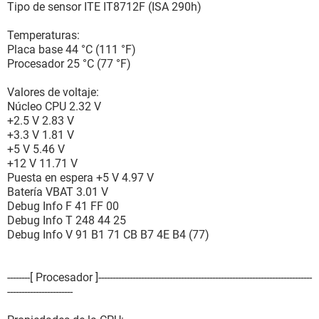
Tipo de sensor ITE IT8712F (ISA 290h)
[ Placa base ]
Temperaturas:
Propiedades de la Placa Base:
Placa base 44 °C (111 °F)
Fabricante ECS
Procesador 25 °C (77 °F)
Producto Iris8
Versión 1.0
Valores de voltaje:
Núcleo CPU 2.32 V
[ Chasis ]
+2.5 V 2.83 V
+3.3 V 1.81 V
Propiedades del chasis:
+5 V 5.46 V
Fabricante Hewlett-Packard
+12 V 11.71 V
Tipo de chasis Caja normal
Puesta en espera +5 V 4.97 V
Batería VBAT 3.01 V
[ Controlador de memoria ]
Debug Info F 41 FF 00
Debug Info T 248 44 25
Propiedades del controlador de memoria:
Debug Info V 91 B1 71 CB B7 4E B4 (77)
Método de detección de errores 64-bit ECC
Corrección de errores Ninguno
Memoria entrelazada soportada 1-Way
--------[ Procesador ]---------------------------------------------------------------------------
Memoria entrelazada actual 1-Way
-----------------------
Velocidad de memoria soportada 70ns, 60ns, 50ns