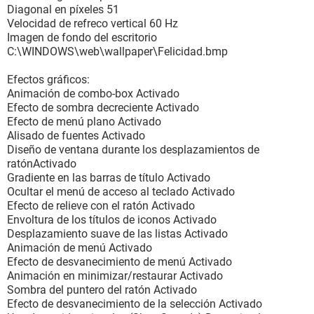
Tipo de conector interno Ninguno
Diagonal en píxeles 51
Diseño del conector externo VIDEO
Velocidad de refreco vertical 60 Hz
Tipo de conector externo DB-15 pin female
Imagen de fondo del escritorio
C:\WINDOWS\web\wallpaper\Felicidad.bmp
[ Conectores de puertos / AUDIO ]
Efectos gráficos:
Propiedades del conector del puerto:
Animación de combo-box Activado
Tipo de puerto Audio Port
Efecto de sombra decreciente Activado
Tipo de conector interno Ninguno
Efecto de menú plano Activado
Diseño del conector externo AUDIO
Alisado de fuentes Activado
Tipo de conector externo Ninguno
Diseño de ventana durante los desplazamientos de
ratónActivado
[ Conectores de puertos / ETHERNET ]
Gradiente en las barras de título Activado
Ocultar el menú de acceso al teclado Activado
Propiedades del conector del puerto:
Efecto de relieve con el ratón Activado
Tipo de puerto Network Port
Envoltura de los títulos de iconos Activado
Tipo de conector interno Ninguno
Desplazamiento suave de las listas Activado
Diseño del conector externo ETHERNET
Animación de menú Activado
Tipo de conector externo RJ-45
Efecto de desvanecimiento de menú Activado
Animación en minimizar/restaurar Activado
[ Dispositivos integrados / On-Board Device #1 ]
Sombra del puntero del ratón Activado
Efecto de desvanecimiento de la selección Activado