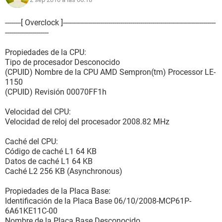
Almacenamiento:
Controlador IDE Controladora estándar PCI IDE de doble
canal
--------[ Overclock ]-----------------------------------------------------------------------------
Controlador IDE Controladora estándar PCI IDE de doble
----------------------
canal
Disco duro Kingston DataTraveler 102 USB Device (7 GB,
Propiedades de la CPU:
USB)
Tipo de procesador Desconocido
Disco duro SAMSUNG HD161HJ (149 GB, IDE)
(CPUID) Nombre de la CPU AMD Sempron(tm) Processor LE-
Lector óptico HL-DT-ST DVD-RAM GH15L
1150
Estado de los discos duros SMART OK
(CPUID) Revisión 00070FF1h
Particiones:
Velocidad del CPU:
C: (NTFS) 16598 MB (12711 MB libre)
Velocidad de reloj del procesador 2008.82 MHz
Dispositivos de entrada:
Caché del CPU:
Teclado Teclado estándar de 101/102 teclas o Microsoft
Código de caché L1 64 KB
Natural PS/2 Keyboard
Datos de caché L1 64 KB
Ratón Mouse compatible PS/2
Caché L2 256 KB (Asynchronous)
Dispositivos:
Propiedades de la Placa Base:
Dispositivos USB Dispositivo de almacenamiento masivo
Identificación de la Placa Base 06/10/2008-MCP61P-
USB
6A61KE11C-00
Nombre de la Placa Base Desconocido