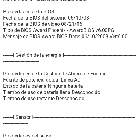
--------[ DMI ]---------------------------------------------------------------------------------------
Propiedades de la BIOS:
------------------
Fecha de la BIOS del sistema 06/10/08
Fecha de la BIOS de video 08/21/06
[ BIOS ]
Tipo de BIOS Award Phoenix - AwardBIOS v6.00PG
Mensaje de BIOS Award BIOS Date: 06/10/2008 Ver:6.00
Propiedades de la BIOS:
Tamaño 64 KB
Dispositivos de arranque Floppy Disk, Hard Disk
--------[ Gestión de la energía ]----------------------------------------------------------
Funciones disponibles Desconocido
-----------------------------
Standards soportados DMI
Posibilidades de expansión Desconocido
Propiedades de la Gestión de Ahorro de Energía:
Fuente de potencia actual Línea AC
[ Sistema ]
Estado de la batería Ninguna batería
Tiempo de uso de batería llena Desconocido
Propiedades del Sistema:
Tiempo de uso restante Desconocido
Fabricante Compaq-Presario
Producto FT973AA-ABM SG3504LA
Número de serie CNX84206PZ
--------[ Sensor ]----------------------------------------------------------------------------------
Identificador único universal 80774CBA-BD071410-
--------------------
B39FE317-6A0475E4
Tipo de arranque Botón marcha/parada
Propiedades del sensor: