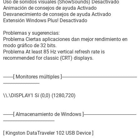
Propiedades del dispositivo integrado:
Uso de sonidos visuales (ShowSounds) Desactivado
Animación de consejos de ayuda Activado
[ Dispositivos integrados / On-Board Device #2 ]
Desvanecimiento de consejos de ayuda Activado
Extensión Windows Plus! Desactivado
Propiedades del dispositivo integrado:
Tipo Video
Problemas y sugerencias:
Problema Ciertas aplicaciones dan mejor rendimiento en
[ Dispositivos integrados / On-Board Device #3 ]
modo gráfico de 32 bits.
Problema At least 85 Hz vertical refresh rate is
Propiedades del dispositivo integrado:
recommended for classic (CRT) displays.
Tipo Ethernet
[ Dispositivos integrados / On-Board Device #4 ]
--------[ Monitores múltiples ]------------------------------------------------------------
-----------------------------
Propiedades del dispositivo integrado:
Tipo Sound
\\.\DISPLAY1 Sí (0,0) (1280,720)
--------[ Almacenamiento de Windows ]------------------------------------------
-----------------------------------------
[ Kingston DataTraveler 102 USB Device ]