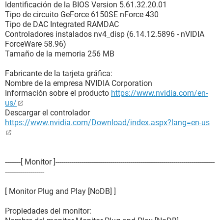
Tipo de conector externo DB-9 pin male
Identificación de la BIOS Version 5.61.32.20.01
Tipo de circuito GeForce 6150SE nForce 430
[ Conectores de puertos / COM2 ]
Tipo de DAC Integrated RAMDAC
Controladores instalados nv4_disp (6.14.12.5896 - nVIDIA
Propiedades del conector del puerto:
ForceWare 58.96)
Tipo de puerto Serial Port 16450 Compatible
Tamaño de la memoria 256 MB
Diseño del conector interno COM2
Tipo de conector interno 9 Pin Dual Inline (pin 10 cut)
Fabricante de la tarjeta gráfica:
Tipo de conector externo DB-9 pin male
Nombre de la empresa NVIDIA Corporation
Información sobre el producto
https://www.nvidia.com/en-
[ Conectores de puertos / LPT1 ]
us/
Descargar el controlador
Propiedades del conector del puerto:
https://www.nvidia.com/Download/index.aspx?lang=en-us
Tipo de puerto Parallel Port ECP/EPP
Diseño del conector interno LPT1
Tipo de conector interno DB-25 pin female
Tipo de conector externo DB-25 pin female
--------[ Monitor ]---------------------------------------------------------------------------------
--------------------
[ Conectores de puertos / Keyboard ]
[ Monitor Plug and Play [NoDB] ]
Propiedades del conector del puerto:
Tipo de puerto Keyboard Port
Propiedades del monitor: