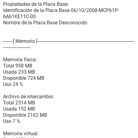
Ancho del Bus de datos 32 bits
Propiedades de la Placa Base:
Longitud Largo
Identificación de la Placa Base 06/10/2008-MCP61P-
6A61KE11C-00
[ Slots del sistema / PCI3 ]
Nombre de la Placa Base Desconocido
Propiedades del sistema de slot:
Identificador del slot PCI3
--------[ Memoria ]-------------------------------------------------------------------------------
Tipo PCI-E x1
----------------------
Uso En uso
Ancho del Bus de datos 32 bits
Memoria física:
Longitud Largo
Total 958 MB
Usada 233 MB
[ Slots del sistema / PCI4 ]
Disponible 724 MB
Uso 24 %
Propiedades del sistema de slot:
Identificador del slot PCI4
Archivo de intercambio:
Tipo PCI-E x1
Total 2314 MB
Uso En uso
Usada 152 MB
Ancho del Bus de datos 32 bits
Disponible 2162 MB
Longitud Largo
Uso 7 %
[ Slots del sistema / PCI5 ]
Memoria virtual: