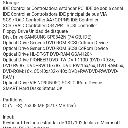
Storage:
IDE Controller Controladora estándar PCI IDE de doble canal
IDE Controller Controladora IDE principal de bus VIA
SCSI/RAID Controller AA7GDPNS IDE Controller
SCSI/RAID Controller D347PRT SCSI Controller
Floppy Drive Unidad de disquete
Disk Drive SAMSUNG SP0842N (74 GB, IDE)
Optical Drive Generic DVD-ROM SCSI CdRom Device
Optical Drive Generic DVD-ROM SCSI CdRom Device
Optical Drive HL-DT-ST DVD-RAM GSA-H20N
Optical Drive PIONEER DVD-RW DVR-110D (DVD+R9:8x,
DVD-R9:8x, DVD+RW:16x/8x, DVD-RW:16x/6x, DVD-RAM:5x,
DVD-ROM:16x, CD:40x/32x/40x DVD+RW/DVD-RW/DVD-
RAM)
Optical Drive VIF NO9UN05Q SCSI CdRom Device
SMART Hard Disks Status OK
Partitions:
C: (NTFS) 76308 MB (8717 MB free)
Input:
Keyboard Teclado estándar de 101/102 teclas o Microsoft