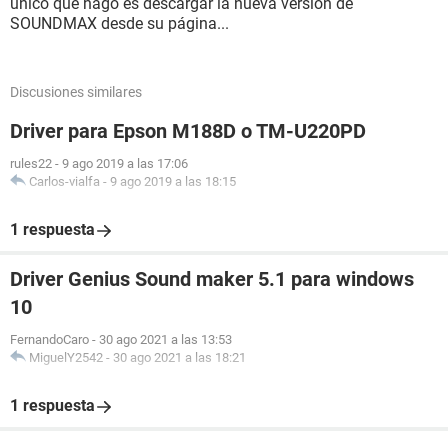
unico que hago es descargar la nueva version de
SOUNDMAX desde su página...
Discusiones similares
Driver para Epson M188D o TM-U220PD
rules22
-
9 ago 2019 a las 17:06
Carlos-vialfa
-
9 ago 2019 a las 18:15
1 respuesta
Driver Genius Sound maker 5.1 para windows
10
FernandoCaro
-
30 ago 2021 a las 13:53
MiguelY2542
-
30 ago 2021 a las 18:21
1 respuesta