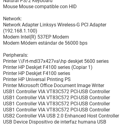
Natural PS/2 Keyboard
Mouse Mouse compatible con HID
Network:
Network Adapter Linksys Wireless-G PCI Adapter
(192.168.1.100)
Modem Intel(R) 537EP Modem
Modem Módem estándar de 56000 bps
Peripherals:
Printer \\Frt-mdl37x427va\hp deskjet 5600 series
Printer HP Deskjet F4100 series (Copiar 1)
Printer HP Deskjet F4100 series
Printer HP Universal Printing PS
Printer Microsoft Office Document Image Writer
USB1 Controller VIA VT83C572 PCI-USB Controller
USB1 Controller VIA VT83C572 PCI-USB Controller
USB1 Controller VIA VT83C572 PCI-USB Controller
USB1 Controller VIA VT83C572 PCI-USB Controller
USB2 Controller VIA USB 2.0 Enhanced Host Controller
USB Device Dispositivo de interfaz humana USB