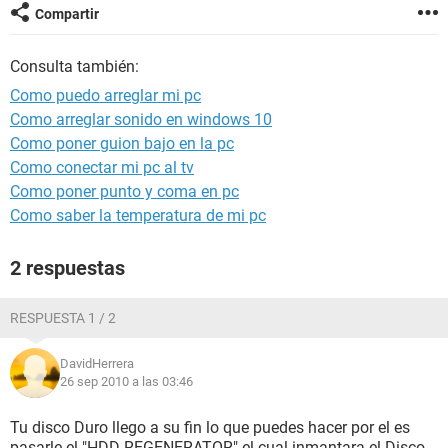
Compartir
Consulta también:
Como puedo arreglar mi pc
Como arreglar sonido en windows 10
Como poner guion bajo en la pc
Como conectar mi pc al tv
Como poner punto y coma en pc
Como saber la temperatura de mi pc
2 respuestas
RESPUESTA 1 / 2
DavidHerrera
26 sep 2010 a las 03:46
Tu disco Duro llego a su fin lo que puedes hacer por el es
pasarle el "HDD REGENERATOR" el cual inmantara el Disco