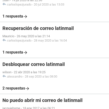
Juan
-
19 jul 2020 a las 22:36
carloslopezjurado
-
20 jul 2020 a las 13:03
1 respuesta
Recuperación de correo latinmail
Mauricio
-
26 may 2020 a las 21:14
carloslopezjurado
-
28 may 2020 a las 16:04
1 respuesta
Desbloquear correo latinmail
wilson
-
22 abr 2020 a las 19:25
alessandro
-
28 sep 2020 a las 08:00
2 respuestas
No puedo abrir mi correo de latinmail
jacquiehome
-
18 ene 2017 a las 06:21