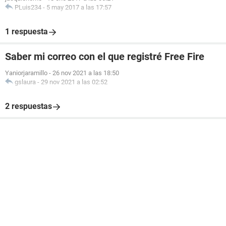
PLuis234
-
5 may 2017 a las 17:57
1 respuesta
Saber mi correo con el que registré Free Fire
Yaniorjaramillo
-
26 nov 2021 a las 18:50
gslaura
-
29 nov 2021 a las 02:52
2 respuestas