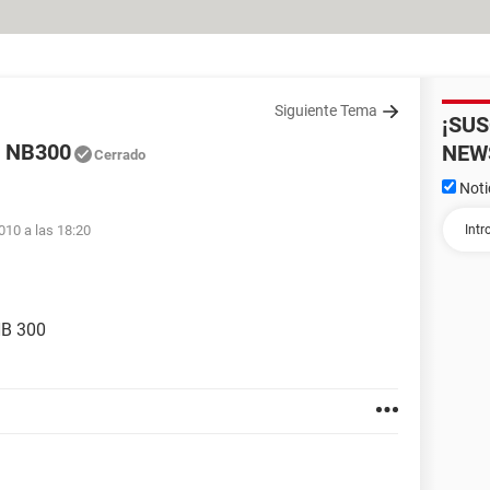
Siguiente Tema
¡SU
s NB300
NEW
Cerrado
Noti
010 a las 18:20
NB 300