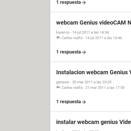
1 respuesta
webcam Genius videoCAM 
karen.lo
-
14 jul 2011 a las 14:34
Carlos-vialfa
-
14 jul 2011 a las 14:46
1 respuesta
Instalacion webcam Genius
genesis
-
20 mar 2011 a las 23:25
Carlos-vialfa
-
21 mar 2011 a las 17:50
1 respuesta
instalar webcam genius Vid