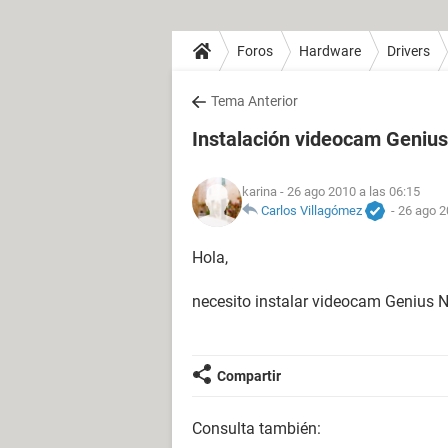
Foros
Hardware
Drivers
Tema Anterior
Instalación videocam Geniu
karina
- 26 ago 2010 a las 06:15
Carlos Villagómez
-
26 ago 2
Hola,
necesito instalar videocam Genius 
Compartir
Consulta también: