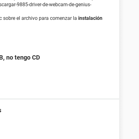
escargar-9885-driver-de-webcam-de-genius-
ic sobre el archivo para comenzar la
instalación
B, no tengo CD
s