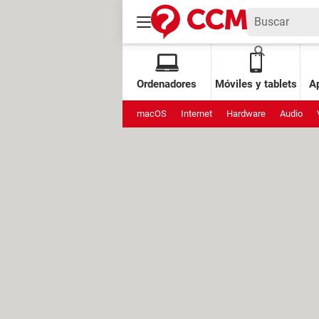
Ordenadores
Móviles y tablets
Ap
macOS
Internet
Hardware
Audio