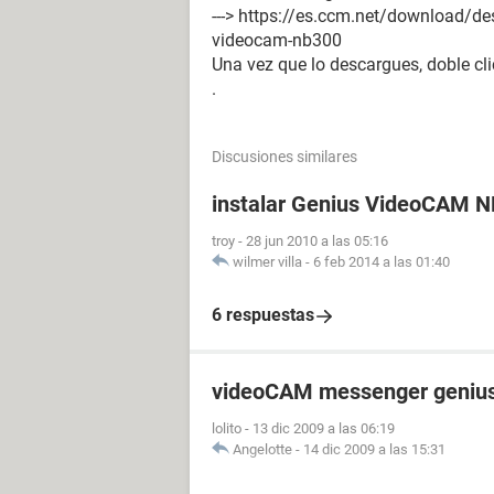
---> https://es.ccm.net/download/d
videocam-nb300
Una vez que lo descargues, doble cl
.
Discusiones similares
instalar Genius VideoCAM N
troy
-
28 jun 2010 a las 05:16
wilmer villa
-
6 feb 2014 a las 01:40
6 respuestas
videoCAM messenger geniu
lolito
-
13 dic 2009 a las 06:19
Angelotte
-
14 dic 2009 a las 15:31