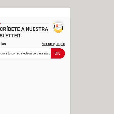
SCRÍBETE A NUESTRA
SLETTER!
cias
Ver un ejemplo