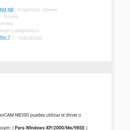
CAM NB
- Programas - Drivers
- Drivers
Drivers
ación y diagnóstico
Win 7
✓
-
Foro drivers
oCAM NB300 puedes utilizar el driver o
ebcam: (
Para Windows XP/2000/Me/98SE
)