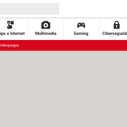
ps e Internet
Multimedia
Gaming
Cibersegurid
Videojuegos