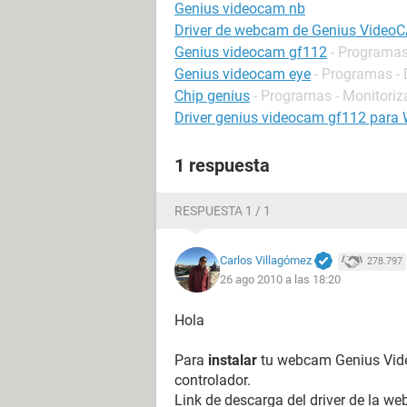
Genius videocam nb
Driver de webcam de Genius Video
Genius videocam gf112
- Programas 
Genius videocam eye
- Programas - 
Chip genius
- Programas - Monitoriz
Driver genius videocam gf112 para 
1 respuesta
RESPUESTA 1 / 1
Carlos Villagómez
278.797
26 ago 2010 a las 18:20
Hola
Para
instalar
tu webcam Genius Vide
controlador.
Link de descarga del driver de la w