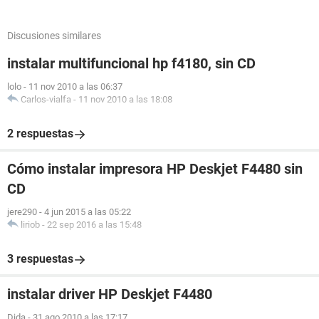
Discusiones similares
instalar multifuncional hp f4180, sin CD
lolo
-
11 nov 2010 a las 06:37
Carlos-vialfa
-
11 nov 2010 a las 18:08
2 respuestas
Cómo instalar impresora HP Deskjet F4480 sin
CD
jere290
-
4 jun 2015 a las 05:22
liriob
-
22 sep 2016 a las 15:48
3 respuestas
instalar driver HP Deskjet F4480
Dida
-
31 ago 2010 a las 17:17