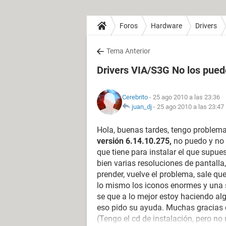
Foros
Hardware
Drivers
Tema Anterior
Drivers VIA/S3G No los pued
Cerebrito
- 25 ago 2010 a las 23:36
juan_dj
-
25 ago 2010 a las 23:47
Hola, buenas tardes, tengo problem
versión 6.14.10.275,
no puedo y no m
que tiene para instalar el que supues
bien varias resoluciones de pantalla
prender, vuelve el problema, sale que
lo mismo los iconos enormes y una s
se que a lo mejor estoy haciendo al
eso pido su ayuda. Muchas gracias 
(Tengo el cd de instalación, pero no