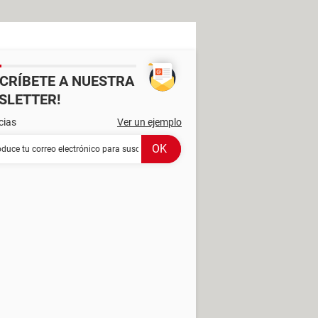
SCRÍBETE A NUESTRA
SLETTER!
cias
Ver un ejemplo