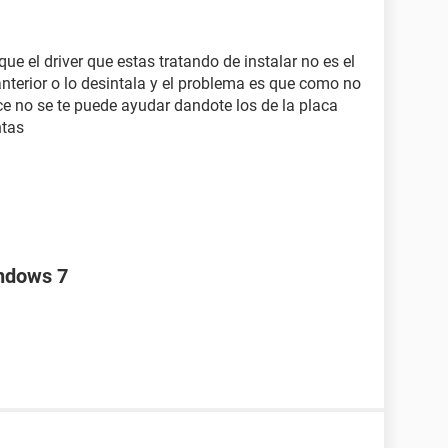
ido
00 Pro
ue el driver que estas tratando de instalar no es el
anterior o lo desintala y el problema es que como no
ce no se te puede ayudar dandote los de la placa
 comunicaciones (COM1)
ntas
impresora ECP (LPT1)
Pro IGP (64 MB)
o
DB] (HVZP437913)
indows 7
d Audio Controller
Controller - 0571
oller - 3149
uete
74 GB, IDE)