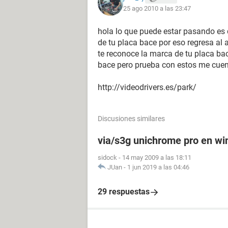
25 ago 2010 a las 23:47
Nombre de la Placa Base Desconoc
Chipset de la Placa Base VIA P4M8
hola lo que puede estar pasando es q
Memoria del Sistema 448 MB
de tu placa bace por eso regresa al 
Tipo de BIOS AMI (04/26/07)
te reconoce la marca de tu placa ba
Puerto de comunicación Puerto de
bace pero prueba con estos me cue
Puerto de comunicación Puerto de 
http://videodrivers.es/park/
Monitor:
Tarjeta gráfica VIA/S3G UniChrome 
Acelerador 3D VIA/S3 UniChrome Pr
Discusiones similares
Monitor Monitor Plug and Play [No
via/s3g unichrome pro en w
Multimedia:
Tarjeta de sonido VIA AC'97 Enhance
sidock
-
14 may 2009 a las 18:11
JUan
-
1 jun 2019 a las 04:46
Almacenamiento:
Controlador IDE VIA Bus Master IDE 
29 respuestas
Controlador IDE VIA Serial ATA Contr
Disquetera de 3 1/2 Unidad de disq
Disco duro WDC WD800BB-56JKC0 (