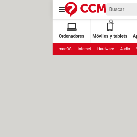
Ordenadores
Móviles y tablets
Ap
macOS
Internet
Hardware
Audio