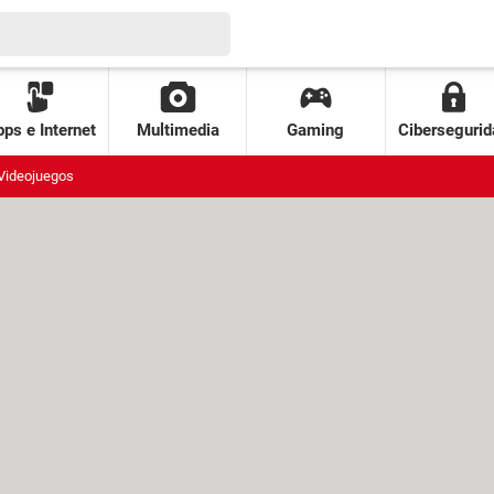
ps e Internet
Multimedia
Gaming
Cibersegurid
Videojuegos