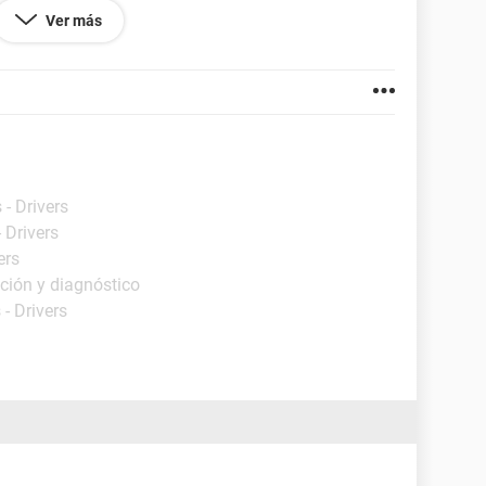
EV_0662&SUBSYS_15658218&REV_1001\4&130A2
Ver más
- Drivers
 Drivers
ers
ción y diagnóstico
- Drivers