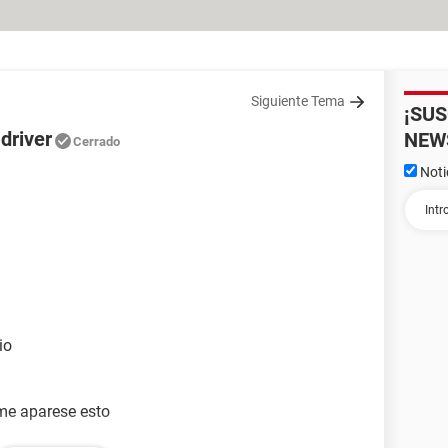
Siguiente Tema
¡SU
driver
NEW
Cerrado
Noti
io
 me aparese esto