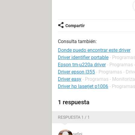
"HDAUDIO\FUNC_01&VEN_10EC&D
076&0&0001"
de antemano muchas grax.
Compartir
Consulta también:
Donde puedo encontrar este driver
Driver identifier portable
- Programas 
Epson tm-u220a driver
- Programas -
Driver epson l355
- Programas - Driv
Driver easy
- Programas - Monitoriza
Driver hp laserjet p1006
- Programas 
1 respuesta
RESPUESTA 1 / 1
sefini