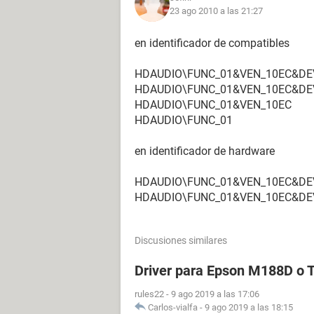
23 ago 2010 a las 21:27
en identificador de compatibles
HDAUDIO\FUNC_01&VEN_10EC&DE
HDAUDIO\FUNC_01&VEN_10EC&DE
HDAUDIO\FUNC_01&VEN_10EC
HDAUDIO\FUNC_01
en identificador de hardware
HDAUDIO\FUNC_01&VEN_10EC&DE
HDAUDIO\FUNC_01&VEN_10EC&DE
Discusiones similares
Driver para Epson M188D o
rules22
-
9 ago 2019 a las 17:06
Carlos-vialfa
-
9 ago 2019 a las 18:15