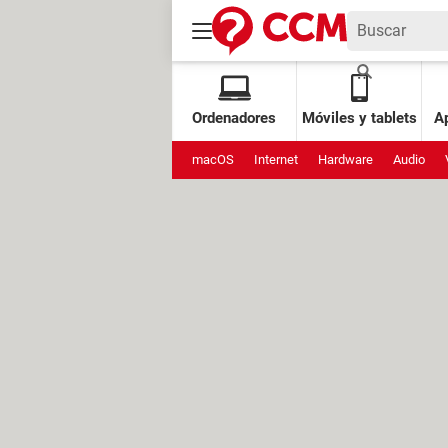
Ordenadores
Móviles y tablets
Ap
macOS
Internet
Hardware
Audio