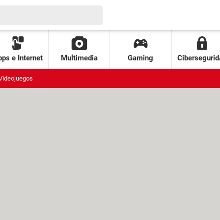
ps e Internet
Multimedia
Gaming
Cibersegurid
Videojuegos