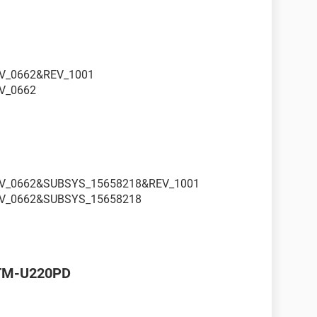
V_0662&REV_1001
V_0662
V_0662&SUBSYS_15658218&REV_1001
V_0662&SUBSYS_15658218
 TM-U220PD