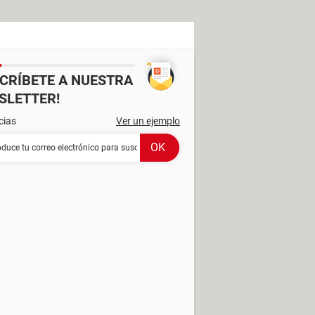
SCRÍBETE A NUESTRA
SLETTER!
cias
Ver un ejemplo