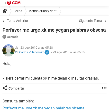
Foros
Mensajerías y chat
Tema Anterior
Siguiente Tema
Porfavor me urge xk me yegan palabras obsena
Cerrado
ab
- 23 ago 2010 a las 05:28
Carlos Villagómez
-
23 ago 2010 a las 05:35
Hola,
kisiera cerrar mi cuenta xk n me dejan d insultar grasias.
Compartir
Consulta también:
Porfavor me urge xk me yegan palabras obsena