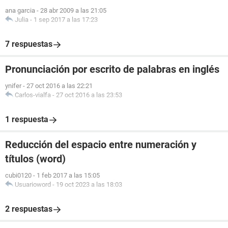
ana garcia
-
28 abr 2009 a las 21:05
Julia
-
1 sep 2017 a las 17:23
7 respuestas
Pronunciación por escrito de palabras en inglés
ynifer
-
27 oct 2016 a las 22:21
Carlos-vialfa
-
27 oct 2016 a las 23:53
1 respuesta
Reducción del espacio entre numeración y
títulos (word)
cubi0120
-
1 feb 2017 a las 15:05
Usuarioword
-
19 oct 2023 a las 18:03
2 respuestas