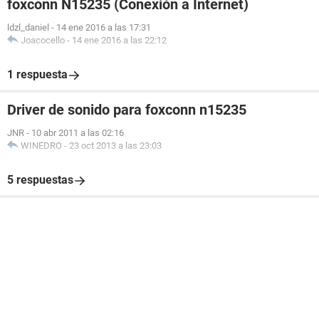
foxconn N15235 (Conexión a Internet)
ldzl_daniel
-
14 ene 2016 a las 17:31
Joacocello
-
14 ene 2016 a las 22:12
1 respuesta
Driver de sonido para foxconn n15235
JNR
-
10 abr 2011 a las 02:16
WINEDRO
-
23 oct 2013 a las 23:03
5 respuestas