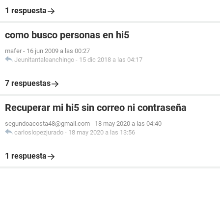
1 respuesta
como busco personas en hi5
mafer
-
16 jun 2009 a las 00:27
Jeunitantaleanchingo
-
15 dic 2018 a las 04:17
7 respuestas
Recuperar mi hi5 sin correo ni contraseña
segundoacosta48@gmail.com
-
18 may 2020 a las 04:40
carloslopezjurado
-
18 may 2020 a las 13:56
1 respuesta