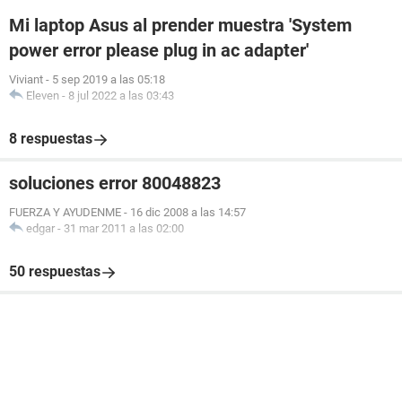
Mi laptop Asus al prender muestra 'System
power error please plug in ac adapter'
Viviant
-
5 sep 2019 a las 05:18
Eleven
-
8 jul 2022 a las 03:43
8 respuestas
soluciones error 80048823
FUERZA Y AYUDENME
-
16 dic 2008 a las 14:57
edgar
-
31 mar 2011 a las 02:00
50 respuestas