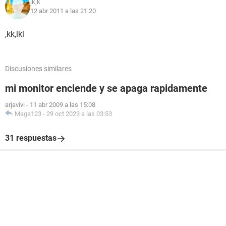
jk,k
12 abr 2011 a las 21:20
,kk,lkl
Discusiones similares
mi monitor enciende y se apaga rapidamente
arjavivi
-
11 abr 2009 a las 15:08
Maga123
-
29 oct 2023 a las 03:53
31 respuestas