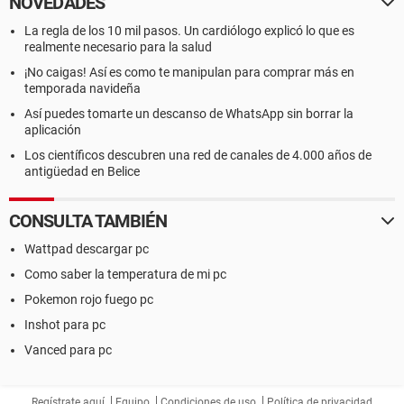
NOVEDADES
La regla de los 10 mil pasos. Un cardiólogo explicó lo que es
realmente necesario para la salud
¡No caigas! Así es como te manipulan para comprar más en
temporada navideña
Así puedes tomarte un descanso de WhatsApp sin borrar la
aplicación
Los científicos descubren una red de canales de 4.000 años de
antigüedad en Belice
CONSULTA TAMBIÉN
Wattpad descargar pc
Como saber la temperatura de mi pc
Pokemon rojo fuego pc
Inshot para pc
Vanced para pc
Regístrate aquí
Equipo
Condiciones de uso
Política de privacidad