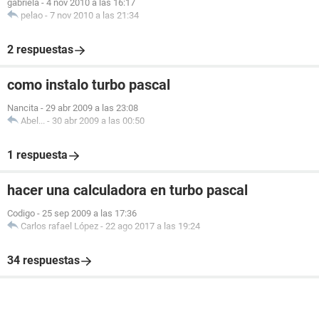
gabriela
-
4 nov 2010 a las 16:17
pelao
-
7 nov 2010 a las 21:34
2 respuestas
como instalo turbo pascal
Nancita
-
29 abr 2009 a las 23:08
Abel...
-
30 abr 2009 a las 00:50
1 respuesta
hacer una calculadora en turbo pascal
Codigo
-
25 sep 2009 a las 17:36
Carlos rafael López
-
22 ago 2017 a las 19:24
34 respuestas