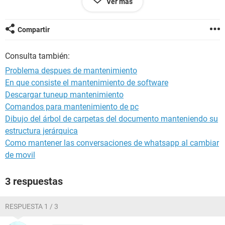
Ver más
me sirve, y cuando quiero ver el admnistrador de
dispositivos abre pero no me sale ninguno.
Quisiera si por favor alguien me podria ayudar ya que no
Compartir
quiero formatear el equipo...Que puedo hacer???????
les ruego me ayuden ...gracias
Consulta también:
Problema despues de mantenimiento
En que consiste el mantenimiento de software
Descargar tuneup mantenimiento
Comandos para mantenimiento de pc
Dibujo del árbol de carpetas del documento manteniendo su
estructura jerárquica
Como mantener las conversaciones de whatsapp al cambiar
de movil
3 respuestas
RESPUESTA 1 / 3