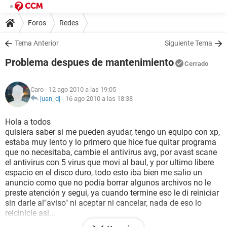
Foros
Redes
Tema Anterior
Siguiente Tema
Problema despues de mantenimiento
Cerrado
Caro
- 12 ago 2010 a las 19:05
juan_dj
-
16 ago 2010 a las 18:38
Hola a todos
quisiera saber si me pueden ayudar, tengo un equipo con xp,
estaba muy lento y lo primero que hice fue quitar programa
que no necesitaba, cambie el antivirus avg, por avast scane
el antivirus con 5 virus que movi al baul, y por ultimo libere
espacio en el disco duro, todo esto iba bien me salio un
anuncio como que no podia borrar algunos archivos no le
preste atención y segui, ya cuando termine eso le di reiniciar
sin darle al"aviso" ni aceptar ni cancelar, nada de eso lo
reicinicie asi...
cuando volvio a empezar la interfaz era diferente, internet no