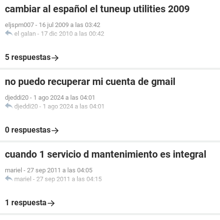
cambiar al español el tuneup utilities 2009
eljspm007
-
16 jul 2009 a las 03:42
el galan
-
17 dic 2010 a las 00:42
5 respuestas
no puedo recuperar mi cuenta de gmail
djeddi20
-
1 ago 2024 a las 04:01
djeddi20
-
1 ago 2024 a las 04:01
0 respuestas
cuando 1 servicio d mantenimiento es integral
mariel
-
27 sep 2011 a las 04:05
mariel
-
27 sep 2011 a las 04:15
1 respuesta