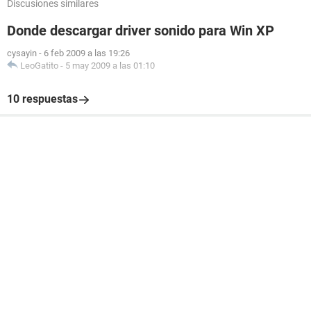
Discusiones similares
Donde descargar driver sonido para Win XP
cysayin
-
6 feb 2009 a las 19:26
LeoGatito
-
5 may 2009 a las 01:10
10 respuestas