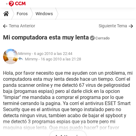
Foros
Windows
Tema Anterior
Siguiente Tema
Mi computadora esta muy lenta
Cerrado
Mimmy
- 6 ago 2010 a las 22:44
Mimmy -
16 ago 2010 a las 21:28
Hola, por favor necesito que me ayuden con un problema, mi
computadora esta muy lenta desde hace un tiempo. Corrí el
panda scanner online y me detectó 67 virus de peligrosidad
baja (progamas espias) pero al darle click en la opcion
"limpiar" me mandaba a comprar el programa por lo que
terminé cerrando la pagina. Ya corrí el antivirus ESET Smart
Security que es el antivirus que tengo instalado pero no
detecta ningun virus, tambien acabo de bajar el spyboot y
me detectó 3 programas espias que ya borre pero mi
maquina sigue lenta. Que mas puedo hacer? por favor
ayudenme.