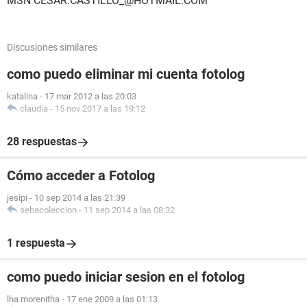
MSN CESAR.CASTILLO_@HOTMAIL.COM
Discusiones similares
como puedo eliminar mi cuenta fotolog
katalina
-
17 mar 2012 a las 20:03
claudia
-
15 nov 2017 a las 19:12
28 respuestas
Cómo acceder a Fotolog
jesipi
-
10 sep 2014 a las 21:39
sebacoleccion
-
11 sep 2014 a las 08:32
1 respuesta
como puedo iniciar sesion en el fotolog
lha morenitha
-
17 ene 2009 a las 01:13