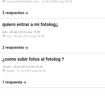
www.nickdesolsito.com.
-
14 abr 2009 a las 20:26
2 respuestas
quiero entrar a mi fotolog¡¡
emi
-
28 abr 2010 a las 15:09
javi
-
26 nov 2010 a las 02:08
2 respuestas
¿como subir fotos al fotolog ?
JAJAJ
-
30 jul 2010 a las 23:55
gatita
-
31 jul 2010 a las 00:44
1 respuesta