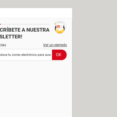
SCRÍBETE A NUESTRA
SLETTER!
cias
Ver un ejemplo