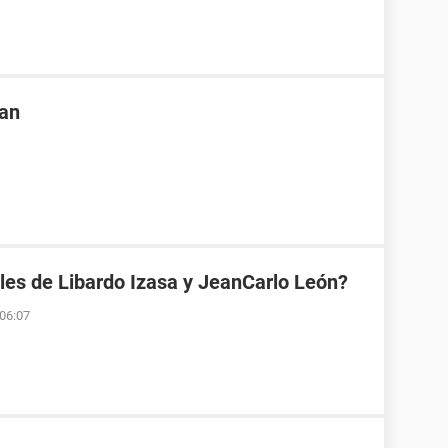
ean
les de Libardo Izasa y JeanCarlo León?
 06:07