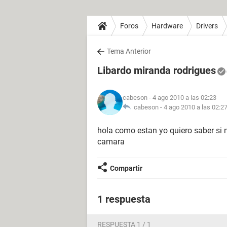
Foros
Hardware
Drivers
Tema Anterior
Libardo miranda rodrigues
cabeson
- 4 ago 2010 a las 02:23
cabeson -
4 ago 2010 a las 02:2
hola como estan yo quiero saber si 
camara
Compartir
1 respuesta
RESPUESTA 1 / 1