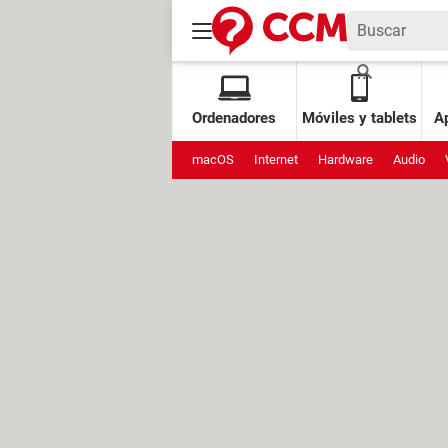
Ordenadores
Móviles y tablets
Ap
macOS
Internet
Hardware
Audio