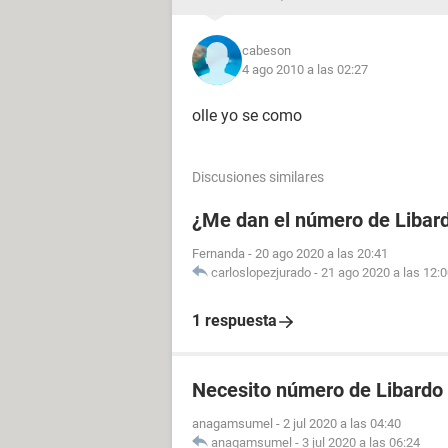
cabeson
4 ago 2010 a las 02:27
olle yo se como
Discusiones similares
¿Me dan el número de Libar
Fernanda
-
20 ago 2020 a las 20:41
carloslopezjurado
-
21 ago 2020 a las 12:
1 respuesta
Necesito número de Libardo 
anagamsumel
-
2 jul 2020 a las 04:40
anagamsumel
-
3 jul 2020 a las 06:24