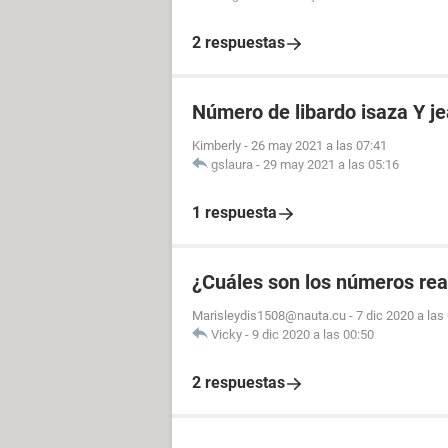
2 respuestas
Número de libardo isaza Y j
Kimberly
-
26 may 2021 a las 07:41
gslaura
-
29 may 2021 a las 05:16
1 respuesta
¿Cuáles son los números rea
Marisleydis1508@nauta.cu
-
7 dic 2020 a las
Vicky
-
9 dic 2020 a las 00:50
2 respuestas