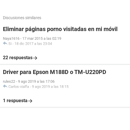
Discusiones similares
Eliminar páginas porno visitadas en mi móvil
Naya1616
-
17 mar 2015 a las 02:19
Si
-
18 dic 2017 a las 23:04
22 respuestas
Driver para Epson M188D o TM-U220PD
rules22
-
9 ago 2019 a las 17:06
Carlos-vialfa
-
9 ago 2019 a las 18:15
1 respuesta