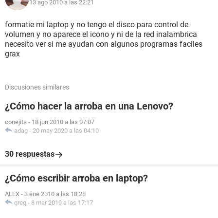
13 ago 2010 a las 22:21
formatie mi laptop y no tengo el disco para control de
volumen y no aparece el icono y ni de la red inalambrica
necesito ver si me ayudan con algunos programas faciles
grax
Discusiones similares
¿Cómo hacer la arroba en una Lenovo?
conejita
-
18 jun 2010 a las 07:07
adag
-
20 may 2020 a las 04:10
30 respuestas
¿Cómo escribir arroba en laptop?
ALEX
-
3 ene 2010 a las 18:28
greg
-
8 mar 2019 a las 17:17