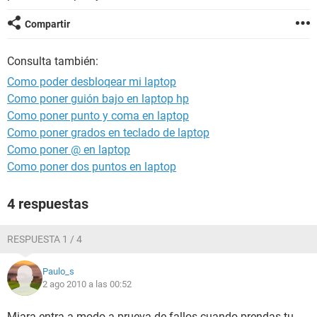
Compartir
Consulta también:
Como poder desbloqear mi laptop
Como poner guión bajo en laptop hp
Como poner punto y coma en laptop
Como poner grados en teclado de laptop
Como poner @ en laptop
Como poner dos puntos en laptop
4 respuestas
RESPUESTA 1 / 4
Paulo_s
2 ago 2010 a las 00:52
Miara entra a modo a prueva de fallos cuando prendas tu