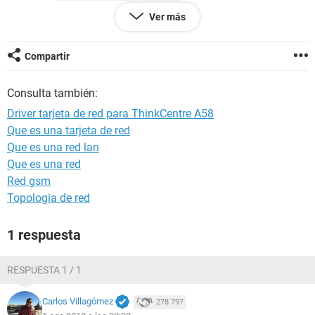
Tipo de informe Informe rápido
Ver más
Ordenador JUAN (JUAN)
Generador Administrador
Sistema operativo Microsoft Windows XP Professional
Compartir
5.1.2600 (WinXP Retail)
Fecha 2010-07-31
Consulta también:
Hora 15:46
Driver tarjeta de red para ThinkCentre A58
Que es una tarjeta de red
--------[ Resumen ]------------------------------------------------------------------------------
Que es una red lan
-----------------------
Que es una red
Ordenador:
Red gsm
Sistema operativo Microsoft Windows XP Professional
Topologia de red
Service Pack del Sistema Operativo Service Pack 2
DirectX 4.09.00.0904 (DirectX 9.0c)
1 respuesta
Nombre del sistema JUAN (JUAN)
Nombre de usuario Administrador
RESPUESTA 1 / 1
Placa base:
Tipo de procesador Intel Pentium III Xeon, 2500 MHz (9.5 x
Carlos Villagómez
278.797
263)