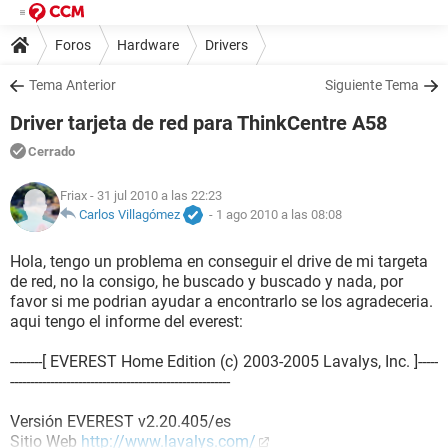
Foros
Hardware
Drivers
Tema Anterior
Siguiente Tema
Driver tarjeta de red para ThinkCentre A58
Cerrado
Friax
- 31 jul 2010 a las 22:23
Carlos Villagómez
-
1 ago 2010 a las 08:08
Hola, tengo un problema en conseguir el drive de mi targeta
de red, no la consigo, he buscado y buscado y nada, por
favor si me podrian ayudar a encontrarlo se los agradeceria.
aqui tengo el informe del everest:
--------[ EVEREST Home Edition (c) 2003-2005 Lavalys, Inc. ]-----
-------------------------------------------------------
Versión EVEREST v2.20.405/es
Sitio Web
http://www.lavalys.com/