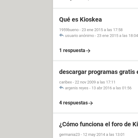
Qué es Kioskea
1959bueno
-
23 ene 2015 a las 17:58
usuario anónimo
-
23 ene 2015 a las 18:04
1 respuesta
descargar programas gratis 
caribex
-
22 nov 2009 a las 17:11
argenis reyes
-
13 abr 2016 a las 01:56
4 respuestas
¿Cómo funciona el foro de K
germania23
-
12 may 2014 a las 13:01