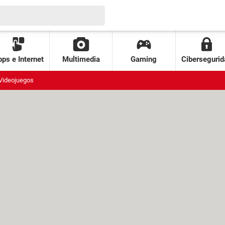
ps e Internet
Multimedia
Gaming
Cibersegurid
Videojuegos