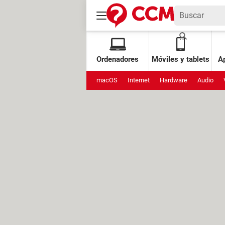
Ordenadores
Móviles y tablets
Ap
macOS
Internet
Hardware
Audio