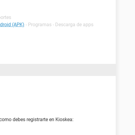
portes
ndroid (APK)
- Programas - Descarga de apps
 como debes registrarte en Kioskea: