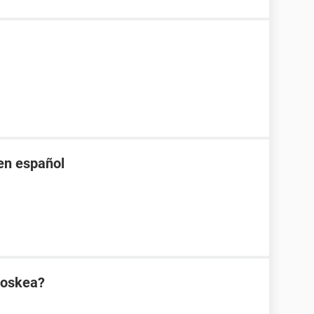
en español
ioskea?