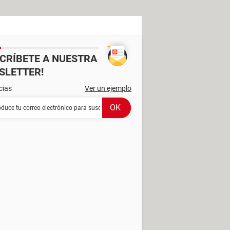
SCRÍBETE A NUESTRA
SLETTER!
cias
Ver un ejemplo