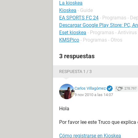
La kioskea
Kioskea
- Guide
EA SPORTS FC 24
- Programas - De
Descargar Google Play Store: PC, A
Eset kioskea
- Programas - Antivirus
KMSPico
- Programas - Otros
3 respuestas
RESPUESTA 1 / 3
Carlos Villagómez
278.797
9 nov 2010 a las 14:07
Hola
Por favor lee este Truco que explica
Cómo registrarse en Kioskea