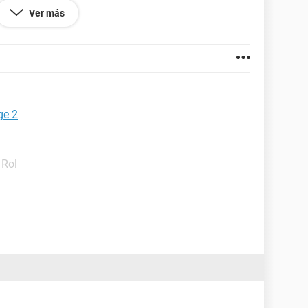
Ver más
RVICE PACK 2 QUE ME DEJA EL WINDOWS 7
ASIC AYUDA POR FAVOR.. EL INSTALOR ES BUENO
BE EN OTRA PC Y ARRANCA BIEN. GRACIAS
ge 2
 Rol