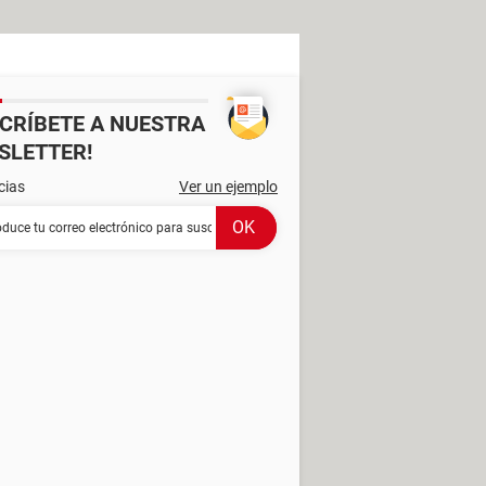
SCRÍBETE A NUESTRA
SLETTER!
cias
Ver un ejemplo