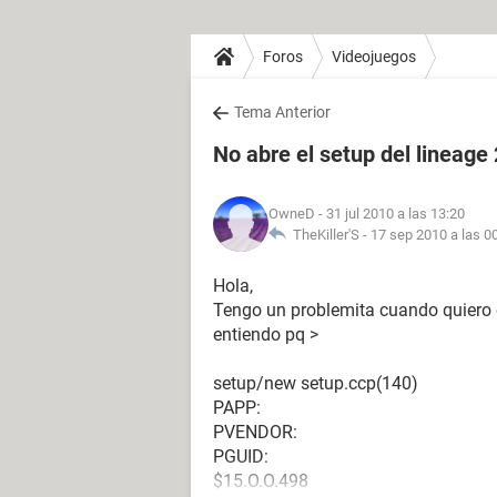
Foros
Videojuegos
Tema Anterior
No abre el setup del lineage
OwneD
- 31 jul 2010 a las 13:20
TheKiller'S -
17 sep 2010 a las 0
Hola,
Tengo un problemita cuando quiero ej
entiendo pq >
setup/new setup.ccp(140)
PAPP:
PVENDOR:
PGUID:
$15.O.O.498