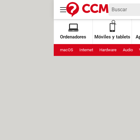
Ordenadores
Móviles y tablets
Ap
macOS
Internet
Hardware
Audio