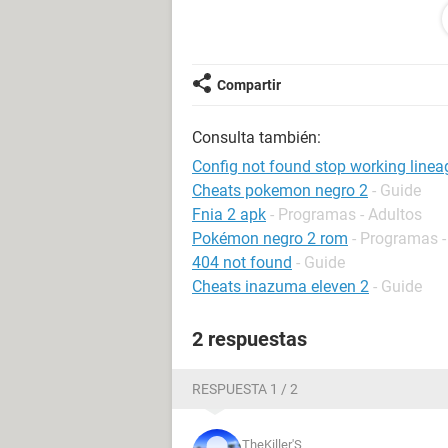
@windows XP service pack 2 (2600)
IE
Version: 8.0.7600.16385
YA PROBE TODO LE INSTALE EL SE
ULTIMATE ANTES TENIA EL HOME B
Compartir
PQ LO TENGO EN UN DVD Y LO PRO
Consulta también:
Config not found stop working linea
Cheats pokemon negro 2
- Guide
Fnia 2 apk
- Programas - Adultos
Pokémon negro 2 rom
- Programas -
404 not found
- Guide
Cheats inazuma eleven 2
- Guide
2 respuestas
RESPUESTA 1 / 2
TheKiller'S