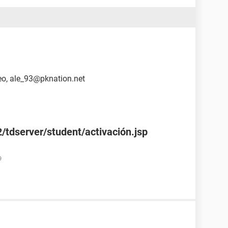
reo, ale_93@pknation.net
/tdserver/student/activación.jsp
9