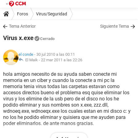
Foros
Virus/Seguridad
Tema Anterior
Siguiente Tema
Virus x.exe
Cerrado
el conde
- 30 jul 2010 a las 00:11
El Maik -
22 mar 2011 a las 22:26
hola amigos necesito de su ayuda saben conecte mi
memoria en un ciber y cuando la conecte a mi pc la
memoria tenia virus todas las carpetas estavan como
accesos directos bueno el problema esq quise eliminar los
virus y los elimine de la usb pero de el disco no los he
podido eliminar y sus nombres son x.exe, zzz.dll,
wdnoeq.exe, wdnoeqx.exe los cuales estan en mi disco c: y
no los he podido eliminar y quisiera que me ayuden para
poder eliminarlos. de ante manos gracias.
otro problema y el mas grave que tengo esq estos virus me