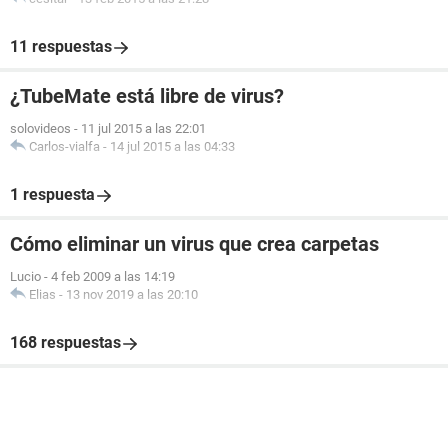
11 respuestas
¿TubeMate está libre de virus?
solovideos
-
11 jul 2015 a las 22:01
Carlos-vialfa
-
14 jul 2015 a las 04:33
1 respuesta
Cómo eliminar un virus que crea carpetas
Lucio
-
4 feb 2009 a las 14:19
Elias
-
13 nov 2019 a las 20:10
168 respuestas