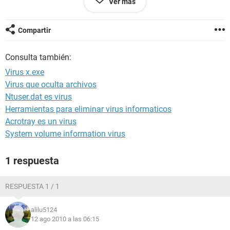
Ver más
borraron la carpeta de respaldo que tenia en la unidad d: de
mi pc. la cual no he podido recuperar y por lo cual no he
formatiado mi equipo porq he perdido toda mi informacion.
Compartir
Consulta también:
Virus x.exe
Virus que oculta archivos
Ntuser.dat es virus
Herramientas para eliminar virus informaticos
Acrotray es un virus
System volume information virus
1 respuesta
RESPUESTA 1 / 1
alilu5124
12 ago 2010 a las 06:15