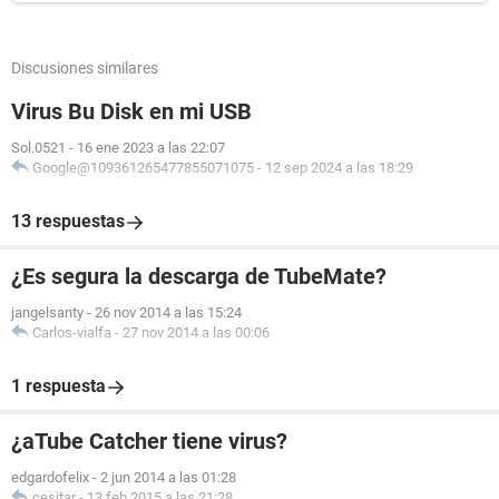
Discusiones similares
Virus Bu Disk en mi USB
Sol.0521
-
16 ene 2023 a las 22:07
Google@109361265477855071075
-
12 sep 2024 a las 18:29
13 respuestas
¿Es segura la descarga de TubeMate?
jangelsanty
-
26 nov 2014 a las 15:24
Carlos-vialfa
-
27 nov 2014 a las 00:06
1 respuesta
¿aTube Catcher tiene virus?
edgardofelix
-
2 jun 2014 a las 01:28
cesitar
-
13 feb 2015 a las 21:28