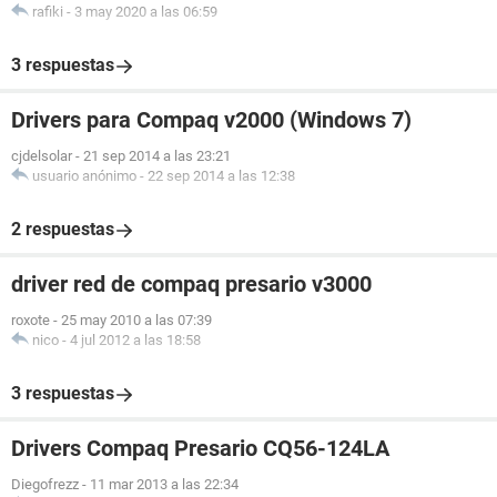
rafiki
-
3 may 2020 a las 06:59
3 respuestas
Drivers para Compaq v2000 (Windows 7)
cjdelsolar
-
21 sep 2014 a las 23:21
usuario anónimo
-
22 sep 2014 a las 12:38
2 respuestas
driver red de compaq presario v3000
roxote
-
25 may 2010 a las 07:39
nico
-
4 jul 2012 a las 18:58
3 respuestas
Drivers Compaq Presario CQ56-124LA
Diegofrezz
-
11 mar 2013 a las 22:34