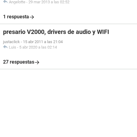
Angelotte
-
29 mar 2013 a las 02:52
1 respuesta
presario V2000, drivers de audio y WIFI
justaclick
-
15 abr 2011 a las 21:04
Luis
-
5 abr 2020 a las 02:14
27 respuestas